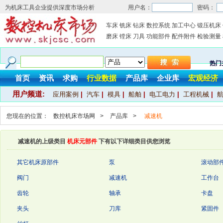
为机床工具企业提供深度市场分析
用户名：
密码：
车床
铣床
钻床
数控系统
加工中心
锻压机床
磨床
镗床
刀具
功能部件
配件附件
检验测量
热门
首页
资讯
求购
行业数据
产品库
企业库
宏观经济
用户频道:
应用案例
|
汽车
|
模具
|
船舶
|
电工电力
|
工程机械
|
您现在的位置：
数控机床市场网
>
产品库
>
减速机
减速机的上级类目
机床元部件
下有以下详细类目供您浏览
其它机床原部件
泵
滚动部
阀门
减速机
工作台
齿轮
轴承
卡盘
夹头
刀库
紧固件