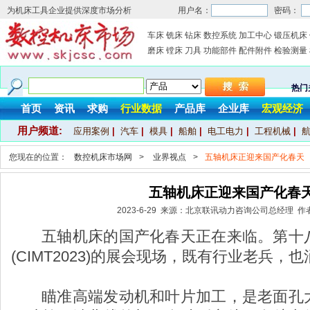
为机床工具企业提供深度市场分析
用户名：
密码：
车床
铣床
钻床
数控系统
加工中心
锻压机床
磨床
镗床
刀具
功能部件
配件附件
检验测量
热门
首页
资讯
求购
行业数据
产品库
企业库
宏观经济
用户频道:
应用案例
|
汽车
|
模具
|
船舶
|
电工电力
|
工程机械
|
您现在的位置：
数控机床市场网
>
业界视点
>
五轴机床正迎来国产化春天
五轴机床正迎来国产化春
2023-6-29 来源：北京联讯动力咨询公司总经理 
五轴机床的国产化春天正在来临。第十八
(CIMT2023)的展会现场，既有行业老兵
瞄准高端发动机和叶片加工，是老面孔