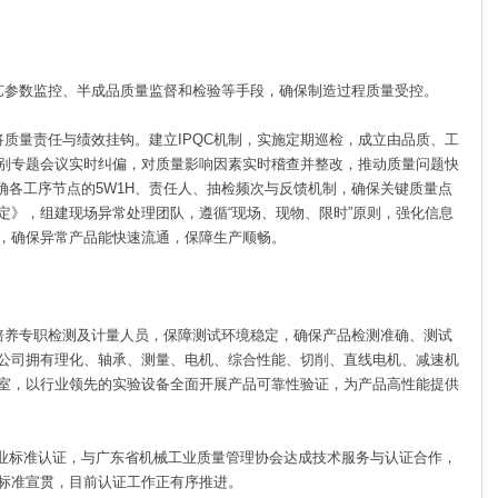
参数监控、半成品质量监督和检验等手段，确保制造过程质量受控。
量责任与绩效挂钩。建立IPQC机制，实施定期巡检，成立由品质、工
别专题会议实时纠偏，对质量影响因素实时稽查并整改，推动质量问题快
确各工序节点的5W1H、责任人、抽检频次与反馈机制，确保关键质量点
定》，组建现场异常处理团队，遵循“现场、现物、限时”原则，强化信息
，确保异常产品能快速流通，保障生产顺畅。
养专职检测及计量人员，保障测试环境稳定，确保产品检测准确、测试
公司拥有理化、轴承、测量、电机、综合性能、切削、直线电机、减速机
室，以行业领先的实验设备全面开展产品可靠性验证，为产品高性能提供
标准认证，与广东省机械工业质量管理协会达成技术服务与认证合作，
标准宣贯，目前认证工作正有序推进。