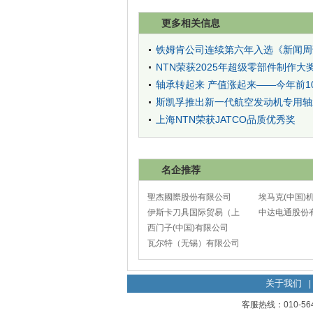
更多相关信息
铁姆肯公司连续第六年入选《新闻周刊
NTN荣获2025年超级零部件制作
轴承转起来 产值涨起来——今年前
斯凯孚推出新一代航空发动机专用轴
上海NTN荣获JATCO品质优秀奖
名企推荐
聖杰國際股份有限公司
埃马克(中国)
伊斯卡刀具国际贸易（上
太仓分公司
中达电通股份
海）有限公司
西门子(中国)有限公司
瓦尔特（无锡）有限公司
关于我们
|
客服热线：010-