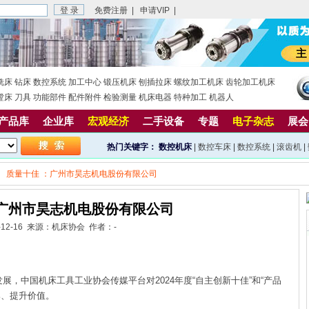
免费注册
|
申请VIP
|
铣床
钻床
数控系统
加工中心
锻压机床
刨插拉床
螺纹加工机床
齿轮加工机床
镗床
刀具
功能部件
配件附件
检验测量
机床电器
特种加工
机器人
产品库
企业库
宏观经济
二手设备
专题
电子杂志
展会
热门关键字：
数控机床
|
数控车床
|
数控系统
|
滚齿机
|
质量十佳 ：广州市昊志机电股份有限公司
：广州市昊志机电股份有限公司
5-12-16 来源：机床协会 作者：-
中国机床工具工业协会传媒平台对2024年度“自主创新十佳”和“产品
牌、提升价值。