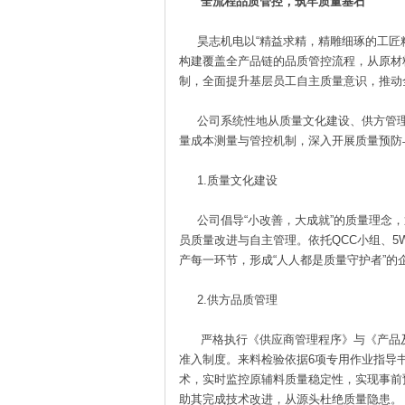
全流程品质管控，筑牢质量基石
昊志机电以“精益求精，精雕细琢的工匠精
构建覆盖全产品链的品质管控流程，从原材
制，全面提升基层员工自主质量意识，推动
公司系统性地从质量文化建设、供方管理
量成本测量与管控机制，深入开展质量预防
1.质量文化建设
公司倡导“小改善，大成就”的质量理念，通
员质量改进与自主管理。依托QCC小组、5
产每一环节，形成“人人都是质量守护者”的
2.供方品质管理
严格执行《供应商管理程序》与《产品及
准入制度。来料检验依据6项专用作业指导
术，实时监控原辅料质量稳定性，实现事前
助其完成技术改进，从源头杜绝质量隐患。