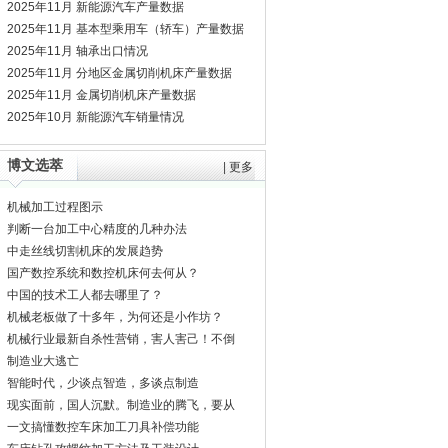
2025年11月 新能源汽车产量数据
2025年11月 基本型乘用车（轿车）产量数据
2025年11月 轴承出口情况
2025年11月 分地区金属切削机床产量数据
2025年11月 金属切削机床产量数据
2025年10月 新能源汽车销量情况
博文选萃
|
更多
机械加工过程图示
判断一台加工中心精度的几种办法
中走丝线切割机床的发展趋势
国产数控系统和数控机床何去何从？
中国的技术工人都去哪里了？
机械老板做了十多年，为何还是小作坊？
机械行业最新自杀性营销，害人害己！不倒
闭才
制造业大逃亡
智能时代，少谈点智造，多谈点制造
现实面前，国人沉默。制造业的腾飞，要从
机床
一文搞懂数控车床加工刀具补偿功能