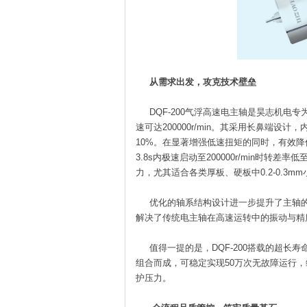
从需求出发，攻克技术壁垒
DQF-200气浮高速电主轴是昊志机电专
速可达200000r/min。其采用长鼻端设
10%。在显著增强低速扭矩的同时，有效
3.8s内极速启动至200000r/min时转差
力，尤其适合各类厚板、硬板中0.2-0.3m
优化的轴系结构设计进一步提升了主轴的
解决了传统电主轴在高速运转中的振动与精
值得一提的是，DQF-200搭载的超长
组合而成，可稳定实现50万次无故障运行，
护压力。