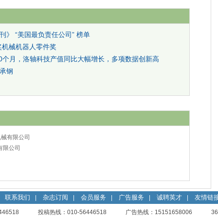
》 “美国最负责任公司” 榜单
大奖机械机器人零件奖
10个月，洛轴科技产值同比大幅增长，多项数据创新高
承钢
机械有限公司
有限公司
联系我们
杂志订阅
会员服务
广告服务
诚聘英才
友情链
|
|
|
|
|
56446518 投稿热线：010-56446518 广告热线：15151658006
3