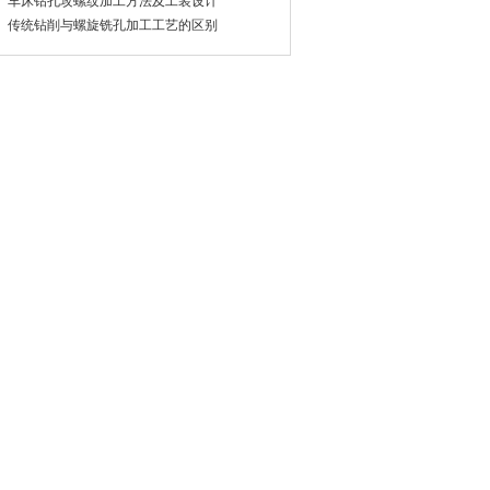
车床钻孔攻螺纹加工方法及工装设计
传统钻削与螺旋铣孔加工工艺的区别