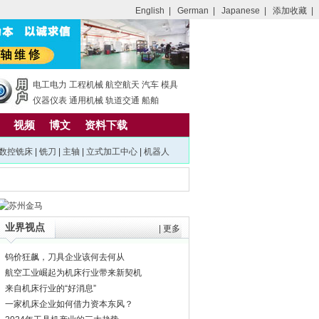
English
|
German
|
Japanese
|
添加收藏
|
电工电力
工程机械
航空航天
汽车
模具
仪器仪表
通用机械
轨道交通
船舶
视频
博文
资料下载
数控铣床
|
铣刀
|
主轴
|
立式加工中心
|
机器人
业界视点
|
更多
钨价狂飙，刀具企业该何去何从
航空工业崛起为机床行业带来新契机
来自机床行业的“好消息”
一家机床企业如何借力资本东风？