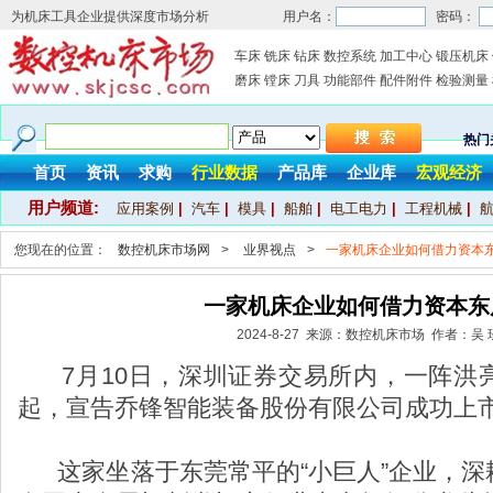
为机床工具企业提供深度市场分析
用户名：
密码：
车床
铣床
钻床
数控系统
加工中心
锻压机床
磨床
镗床
刀具
功能部件
配件附件
检验测量
热门
首页
资讯
求购
行业数据
产品库
企业库
宏观经济
用户频道:
应用案例
|
汽车
|
模具
|
船舶
|
电工电力
|
工程机械
|
您现在的位置：
数控机床市场网
>
业界视点
>
一家机床企业如何借力资本
一家机床企业如何借力资本东
2024-8-27 来源：数控机床市场 作者：吴 
7月10日，深圳证券交易所内，一阵洪
起，宣告乔锋智能装备股份有限公司成功上
这家坐落于东莞常平的“小巨人”企业，