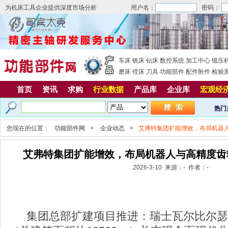
为机床工具企业提供深度市场分析
用户名：
密码：
车床
铣床
钻床
数控系统
加工中心
锻压
磨床
镗床
刀具
功能部件
配件附件
检验
首页
资讯
求购
行业数据
产品库
企业库
宏观经
热门
您现在的位置：
功能部件网
>
企业动态
>
艾弗特集团扩能增效，布局机器
艾弗特集团扩能增效，布局机器人与高精度齿
2026-3-10 来源：- 作者：-
集团总部扩建项目推进：瑞士瓦尔比尔瑟厂