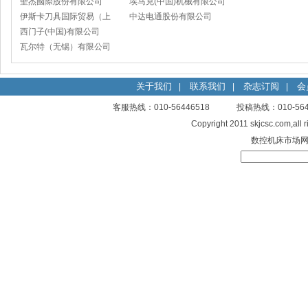
聖杰國際股份有限公司
埃马克(中国)机械有限公司
伊斯卡刀具国际贸易（上
太仓分公司
中达电通股份有限公司
海）有限公司
西门子(中国)有限公司
瓦尔特（无锡）有限公司
关于我们
联系我们
杂志订阅
会
|
|
|
客服热线：010-56446518 投稿热线：010-
Copyright 2011 skjcsc.com,al
数控机床市场