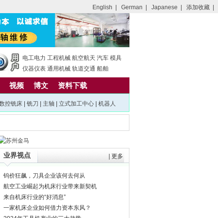
English
|
German
|
Japanese
|
添加收藏
|
电工电力
工程机械
航空航天
汽车
模具
仪器仪表
通用机械
轨道交通
船舶
视频
博文
资料下载
数控铣床
|
铣刀
|
主轴
|
立式加工中心
|
机器人
业界视点
|
更多
钨价狂飙，刀具企业该何去何从
航空工业崛起为机床行业带来新契机
来自机床行业的“好消息”
一家机床企业如何借力资本东风？