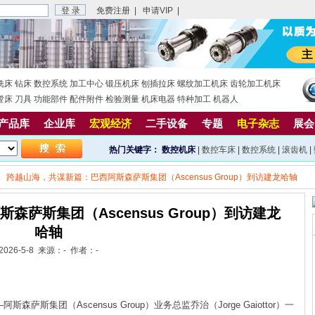
免费注册
|
申请VIP
|
铣床
钻床
数控系统
加工中心
锻压机床
刨插拉床
螺纹加工机床
齿轮加工机床
镗床
刀具
功能部件
配件附件
检验测量
机床电器
特种加工
机器人
产品库
企业库
宏观经济
二手设备
专题
电子杂志
展会
热门关键字：
数控机床
|
数控车床
|
数控系统
|
滚齿机
|
跨越山海，共谋新篇：巴西阿斯森萨斯集团（Ascensus Group）到访建龙哈轴
萨斯集团（Ascensus Group）到访建龙
哈轴
2026-5-8 来源：- 作者：-
集团（Ascensus Group）业务总监乔治（Jorge Gaiottor）一