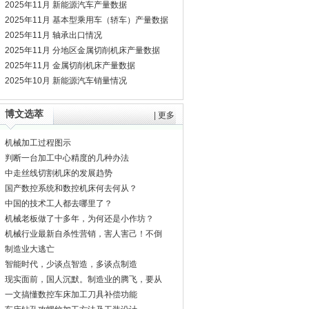
2025年11月 新能源汽车产量数据
2025年11月 基本型乘用车（轿车）产量数据
2025年11月 轴承出口情况
2025年11月 分地区金属切削机床产量数据
2025年11月 金属切削机床产量数据
2025年10月 新能源汽车销量情况
博文选萃
|
更多
机械加工过程图示
判断一台加工中心精度的几种办法
中走丝线切割机床的发展趋势
国产数控系统和数控机床何去何从？
中国的技术工人都去哪里了？
机械老板做了十多年，为何还是小作坊？
机械行业最新自杀性营销，害人害己！不倒
闭才
制造业大逃亡
智能时代，少谈点智造，多谈点制造
现实面前，国人沉默。制造业的腾飞，要从
机床
一文搞懂数控车床加工刀具补偿功能