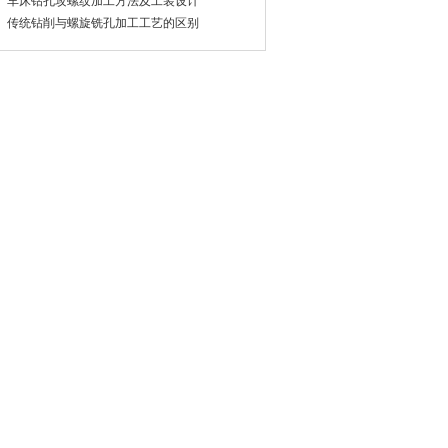
车床钻孔攻螺纹加工方法及工装设计
传统钻削与螺旋铣孔加工工艺的区别