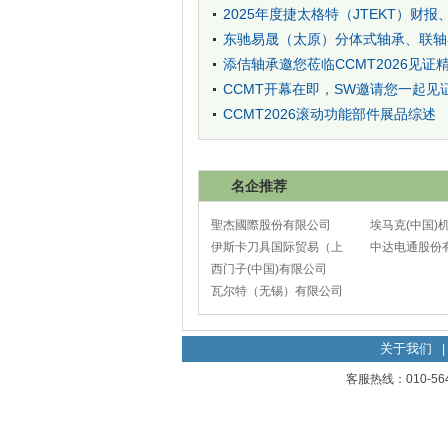
2025年度捷太格特（JTEKT）财
东驰易晟（太原）分体式轴承、联轴
添佶轴承邀您莅临CCMT2026见证
CCMT开幕在即，SW邀请您一起见
CCMT2026滚动功能部件展品综述
名企推荐
聖杰國際股份有限公司
埃马克(中国)
伊斯卡刀具国际贸易（上
太仓分公司
中达电通股份
海）有限公司
西门子(中国)有限公司
瓦尔特（无锡）有限公司
关于我们
|
客服热线：010-