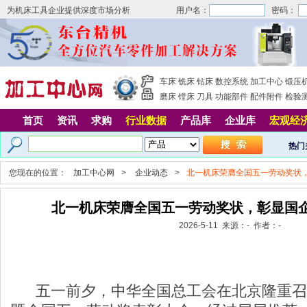
为机床工具企业提供深度市场分析
用户名：
密码：
车床
铣床
钻床
数控系统
加工中心
锻压
磨床
镗床
刀具
功能部件
配件附件
检验
首页
资讯
求购
行业数据
产品库
企业库
宏观经
热门
您现在的位置：
加工中心网
>
企业动态
>
北一机床荣膺全国五一劳动奖状
北一机床荣膺全国五一劳动奖状，彰显国
2026-5-11 来源：- 作者：-
五一前夕，中华全国总工会在北京隆重召开