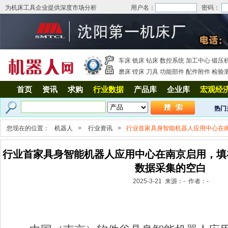
为机床工具企业提供深度市场分析
用户名：
密码：
车床
铣床
钻床
数控系统
加工中心
锻压
磨床
镗床
刀具
功能部件
配件附件
检验
首页
资讯
求购
行业数据
产品库
企业库
宏观经
热门
您现在的位置：
机器人
>
行业资讯
>
行业首家具身智能机器人应用中心在
行业首家具身智能机器人应用中心在南京启用，填
数据采集的空白
2025-3-21 来源：- 作者：-