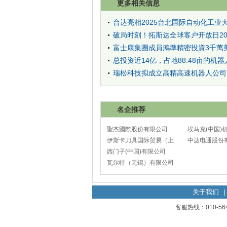
更多相关信息
台达亮相2025台北国际自动化工业
破局时刻！拓斯达全球客户开放日2
富士康集團成員鴻準精密投資3千萬
总投资近14亿，占地88.48亩的
瑞松科技拟成立高精高速机器人公司
名企推荐
聖杰國際股份有限公司
埃马克(中国)
伊斯卡刀具国际贸易（上
太仓分公司
中达电通股份
海）有限公司
西门子(中国)有限公司
瓦尔特（无锡）有限公司
关于我们
|
客服热线：010-