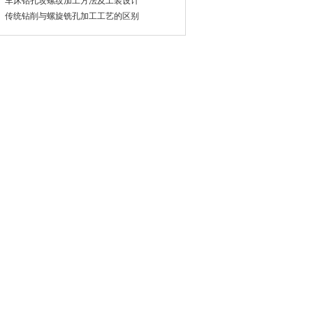
车床钻孔攻螺纹加工方法及工装设计
传统钻削与螺旋铣孔加工工艺的区别