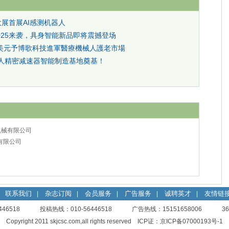
大展首展AI感测机器人
025来袭，具身智能新品即将震撼登场
美元予博歌科技進軍醫療機械人護老市場
机器人精密减速器智能制造基地奠基！
机械有限公司
有限公司
联系我们
杂志订阅
会员服务
广告服务
诚聘英才
友情链
|
|
|
|
|
56446518 投稿热线：010-56446518 广告热线：15151658006
3
Copyright 2011 skjcsc.com,all rights reserved ICP证：
京ICP备07000193号-1