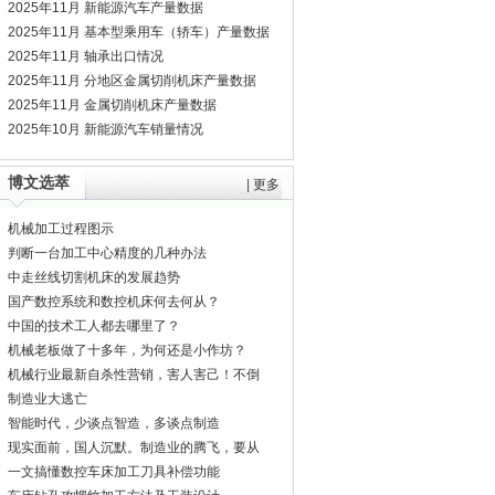
2025年11月 新能源汽车产量数据
2025年11月 基本型乘用车（轿车）产量数据
2025年11月 轴承出口情况
2025年11月 分地区金属切削机床产量数据
2025年11月 金属切削机床产量数据
2025年10月 新能源汽车销量情况
博文选萃
|
更多
机械加工过程图示
判断一台加工中心精度的几种办法
中走丝线切割机床的发展趋势
国产数控系统和数控机床何去何从？
中国的技术工人都去哪里了？
机械老板做了十多年，为何还是小作坊？
机械行业最新自杀性营销，害人害己！不倒
闭才
制造业大逃亡
智能时代，少谈点智造，多谈点制造
现实面前，国人沉默。制造业的腾飞，要从
机床
一文搞懂数控车床加工刀具补偿功能