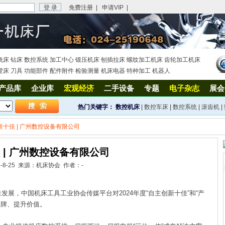
免费注册
|
申请VIP
|
铣床
钻床
数控系统
加工中心
锻压机床
刨插拉床
螺纹加工机床
齿轮加工机床
镗床
刀具
功能部件
配件附件
检验测量
机床电器
特种加工
机器人
产品库
企业库
宏观经济
二手设备
专题
电子杂志
展会
热门关键字：
数控机床
|
数控车床
|
数控系统
|
滚齿机
|
新十佳 | 广州数控设备有限公司
 | 广州数控设备有限公司
5-8-25 来源：机床协会 作者：-
，中国机床工具工业协会传媒平台对2024年度“自主创新十佳”和“产
品牌、提升价值。