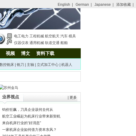
English
|
German
|
Japanese
|
添加收藏
|
电工电力
工程机械
航空航天
汽车
模具
仪器仪表
通用机械
轨道交通
船舶
视频
博文
资料下载
数控铣床
|
铣刀
|
主轴
|
立式加工中心
|
机器人
业界视点
|
更多
钨价狂飙，刀具企业该何去何从
航空工业崛起为机床行业带来新契机
来自机床行业的“好消息”
一家机床企业如何借力资本东风？