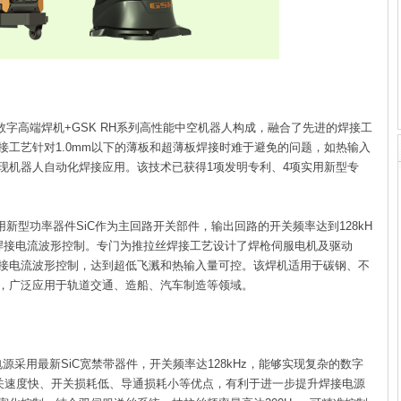
P全数字高端焊机+GSK RH系列高性能中空机器人构成，融合了先进的焊接工
接工艺针对1.0mm以下的薄板和超薄板焊接时难于避免的问题，如热输入
现机器人自动化焊接应用。该技术已获得1项发明专利、4项实用新型专
，采用新型功率器件SiC作为主回路开关部件，输出回路的开关频率达到128kH
焊接电流波形控制。专门为推拉丝焊接工艺设计了焊枪伺服电机及驱动
接电流波形控制，达到超低飞溅和热输入量可控。该焊机适用于碳钢、不
，广泛应用于轨道交通、造船、汽车制造等领域。
电源采用最新SiC宽禁带器件，开关频率达128kHz，能够实现复杂的数字
开关速度快、开关损耗低、导通损耗小等优点，有利于进一步提升焊接电源