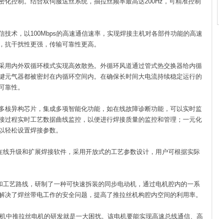
化控制。结合双伺服送丝系统，抽拉丝频率最高达200Hz，可精准控制
信技术，以100Mbps的高速通信速率，实现焊接主机对各部件功能的高速
，抗干扰性更强，传输可靠性更高。
，采用内外双循环模式实现高效散热。外循环风道通过管式热交换器给内循
键元气器都被密封在内循环空间内。在确保长时间大电流持续稳定运行的
可靠性。
的多核异构芯片，集成多项智能化功能，如在线故障诊断功能，可以实时监
接过程实时工艺数据曲线监控，以便进行焊接质量的监控和管理；一元化
以轻松设置焊接参数。
线升级和扩展焊接软件，采用开放式的工艺参数设计，用户可根据实际
工艺路线，研制了一种可快速拆装的同步电动机，通过电机腔内的一系
解决了焊丝带电工作的安全问题，提高了推拉丝机构腔内空间的利用率。
中推拉丝电机的研发就是一大困扰。该电机要能实现高速总线通信、高