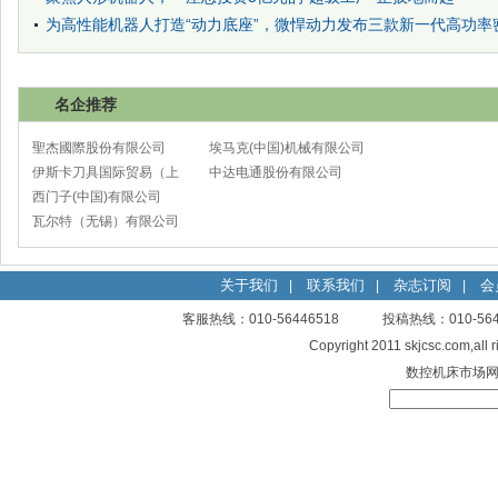
为高性能机器人打造“动力底座”，微悍动力发布三款新一代高功率
名企推荐
聖杰國際股份有限公司
埃马克(中国)机械有限公司
伊斯卡刀具国际贸易（上
太仓分公司
中达电通股份有限公司
海）有限公司
西门子(中国)有限公司
瓦尔特（无锡）有限公司
关于我们
联系我们
杂志订阅
会
|
|
|
客服热线：010-56446518 投稿热线：010-
Copyright 2011 skjcsc.com,al
数控机床市场