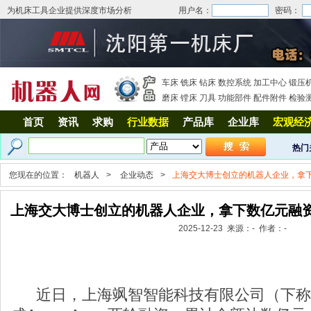
为机床工具企业提供深度市场分析
用户名：
密码：
车床
铣床
钻床
数控系统
加工中心
锻压
磨床
镗床
刀具
功能部件
配件附件
检验
首页
资讯
求购
行业数据
产品库
企业库
宏观经
热门
您现在的位置：
机器人
>
企业动态
>
上海交大博士创立的机器人企业，拿
上海交大博士创立的机器人企业，拿下数亿元融
2025-12-23 来源：- 作者：-
近日，上海飒智智能科技有限公司（下称“