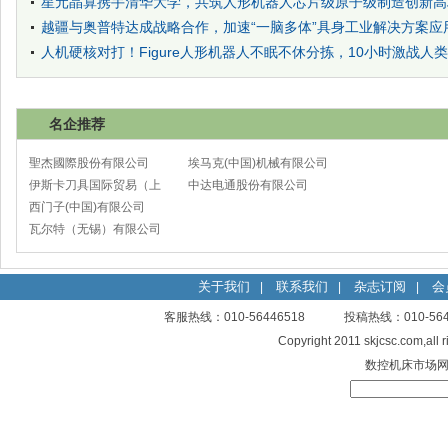
星元晶算携手清华大学，共筑人形机器人芯片级原子级制造创新高
越疆与奥普特达成战略合作，加速“一脑多体”具身工业解决方案应
人机硬核对打！Figure人形机器人不眠不休分拣，10小时激战人
名企推荐
聖杰國際股份有限公司
埃马克(中国)机械有限公司
伊斯卡刀具国际贸易（上
太仓分公司
中达电通股份有限公司
海）有限公司
西门子(中国)有限公司
瓦尔特（无锡）有限公司
关于我们
联系我们
杂志订阅
会
|
|
|
客服热线：010-56446518 投稿热线：010-
Copyright 2011 skjcsc.com,al
数控机床市场