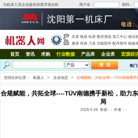
为机床工具企业提供深度市场分析
用户名：
密码：
车床
铣床
钻床
数控系统
加工中心
锻压
磨床
镗床
刀具
功能部件
配件附件
检验
首页
资讯
求购
行业数据
产品库
企业库
宏观经
热门
您现在的位置：
机器人
>
企业动态
>
合规赋能，共拓全球----TÜV南德
合规赋能，共拓全球----TÜV南德携手新松，助
局
2026-5-26 来源：- 作者：-