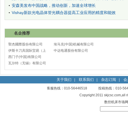
安森美发布中国战略，推动创新，加速全球增长
Vishay新款光电晶体管光耦合器提高工业应用的精度和能效
名企推荐
聖杰國際股份有限公司
埃马克(中国)机械有限公司
伊斯卡刀具国际贸易（上
太仓分公司
中达电通股份有限公司
海）有限公司
西门子(中国)有限公司
瓦尔特（无锡）有限公司
关于我们
联系我们
杂志订阅
会
|
|
|
客服热线：010-56446518 投稿热线：010-
Copyright 2011 skjcsc.com,al
数控机床市场