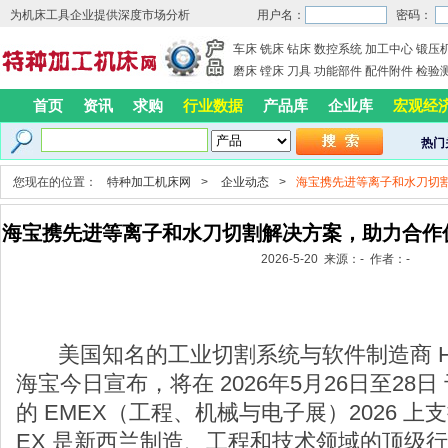
为机床工具企业提供深度市场分析
用户名：
密码：
车床
铣床
钻床
数控系统
加工中心
锻压
磨床
镗床
刀具
功能部件
配件附件
检验
首页
资讯
求购
行业数据
产品库
企业库
宏观经
热门
您现在的位置：
特种加工机床网
>
企业动态
>
海宝携先进等离子和水刀切割解
海宝携先进等离子和水刀切割解决方案，助力合作伙伴
2026-5-20 来源：- 作者：-
美国知名的工业切割系统与软件制造商 Hyperthe
海宝今日宣布，将在 2026年5月26日至28
的 EMEX（工程、机械与电子展）2026 
EX 是新西兰制造、工程和技术领域的顶级