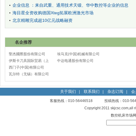
企业信息 ：来自武重、通用技术天锻、华中数控等企业的信息
海目星全资收购德国Xteg拓展欧洲激光市场
北京精雕完成超10亿元战略融资
名企推荐
聖杰國際股份有限公司
埃马克(中国)机械有限公司
伊斯卡刀具国际贸易（上
太仓分公司
中达电通股份有限公司
海）有限公司
西门子(中国)有限公司
瓦尔特（无锡）有限公司
关于我们
联系我们
杂志订阅
会
|
|
|
客服热线：010-56446518 投稿热线：010-
Copyright 2011 skjcsc.com,al
数控机床市场