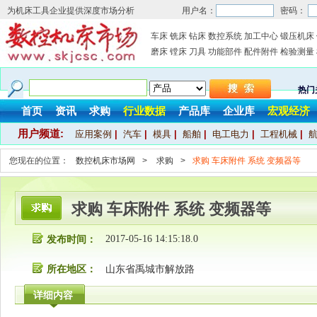
为机床工具企业提供深度市场分析
用户名：
密码：
车床
铣床
钻床
数控系统
加工中心
锻压机床
磨床
镗床
刀具
功能部件
配件附件
检验测量
热门
首页
资讯
求购
行业数据
产品库
企业库
宏观经济
用户频道:
应用案例
|
汽车
|
模具
|
船舶
|
电工电力
|
工程机械
|
您现在的位置：
数控机床市场网
>
求购
>
求购 车床附件 系统 变频器等
求购 车床附件 系统 变频器等
2017-05-16 14:15:18.0
发布时间：
所在地区：
山东省禹城市解放路
详细内容