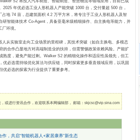
lker S2 将投入汽车制造、智能制造、智慧物流等领域应用，目前已成
25 年优必选工业人形机器人产能突破 1000 台，交付量超 500 台，
厂占地 74 亩，总建筑面积 4.2 万平方米，将专注于工业人形机器人及智
搭载自研智能体技术 Co-Agent，具备亚毫米级精细操作、自主换电等能力，并
工厂环境。
人形机器人从实验室走向工业场景的里程碑，其技术突破（如自主换电、多模态
府的合作凸显地方对高端制造业的扶持，但需警惕政策依赖风险。产能扩
度，避免产能过剩。Walker S2 的精细化操作和适应性虽领先，但工
，优必选需持续优化算法与供应链，同时探索更多垂直领域应用，以巩固
但优必选的探索为行业提供了重要参考。
讯合作，欢迎联系本网编辑部， 邮箱：skjcsc@vip.sina.com
作，共启“智能机器人+家居康养”新生态