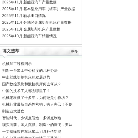
2025年11月 新能源汽车产量数据
2025年11月 基本型乘用车（轿车）产量数据
2025年11月 轴承出口情况
2025年11月 分地区金属切削机床产量数据
2025年11月 金属切削机床产量数据
2025年10月 新能源汽车销量情况
博文选萃
|
更多
机械加工过程图示
判断一台加工中心精度的几种办法
中走丝线切割机床的发展趋势
国产数控系统和数控机床何去何从？
中国的技术工人都去哪里了？
机械老板做了十多年，为何还是小作坊？
机械行业最新自杀性营销，害人害己！不倒
闭才
制造业大逃亡
智能时代，少谈点智造，多谈点制造
现实面前，国人沉默。制造业的腾飞，要从
机床
一文搞懂数控车床加工刀具补偿功能