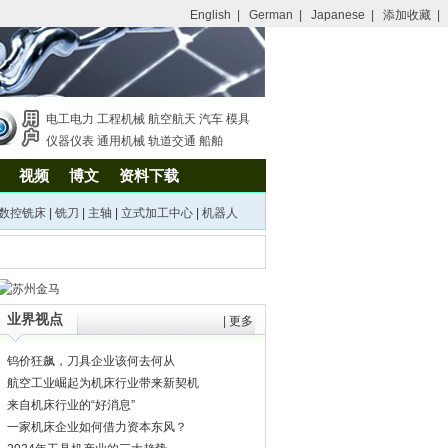
English
|
German
|
Japanese
|
添加收藏
|
电工电力
工程机械
航空航天
汽车
模具
仪器仪表
通用机械
轨道交通
船舶
视频
博文
资料下载
数控铣床
|
铣刀
|
主轴
|
立式加工中心
|
机器人
业界视点
|
更多
钨价狂飙，刀具企业该何去何从
航空工业崛起为机床行业带来新契机
来自机床行业的“好消息”
一家机床企业如何借力资本东风？