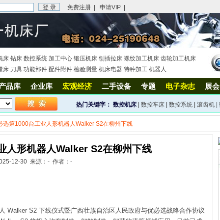
免费注册
|
申请VIP
|
铣床
钻床
数控系统
加工中心
锻压机床
刨插拉床
螺纹加工机床
齿轮加工机床
镗床
刀具
功能部件
配件附件
检验测量
机床电器
特种加工
机器人
产品库
企业库
宏观经济
二手设备
专题
电子杂志
展会
热门关键字：
数控机床
|
数控车床
|
数控系统
|
滚齿机
|
必选第1000台工业人形机器人Walker S2在柳州下线
业人形机器人Walker S2在柳州下线
025-12-30 来源：- 作者：-
 Walker S2 下线仪式暨广西壮族自治区人民政府与优必选战略合作协议