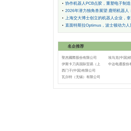
协作机器人PCB点胶，重塑电子制造
2026年潜力独角兽展望:鹿明机器
上海交大博士创立的机器人企业，拿
直面特斯拉Optimus，波士顿动力人形机
名企推荐
聖杰國際股份有限公司
埃马克(中国)
伊斯卡刀具国际贸易（上
太仓分公司
中达电通股份
海）有限公司
西门子(中国)有限公司
瓦尔特（无锡）有限公司