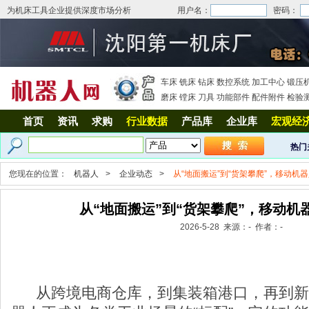
为机床工具企业提供深度市场分析
用户名：
密码：
车床
铣床
钻床
数控系统
加工中心
锻压
磨床
镗床
刀具
功能部件
配件附件
检验
首页
资讯
求购
行业数据
产品库
企业库
宏观经
热门
您现在的位置：
机器人
>
企业动态
>
从“地面搬运”到“货架攀爬”，移动机
从“地面搬运”到“货架攀爬”，移动机
2026-5-28 来源：- 作者：-
从跨境电商仓库，到集装箱港口，再到新