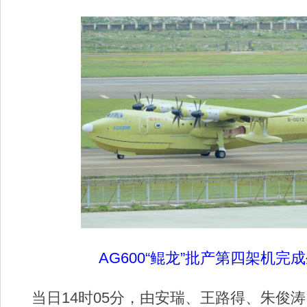
AG600“鲲龙”批产第四架机完
当日14时05分，由安瑞、王路得、朱俊