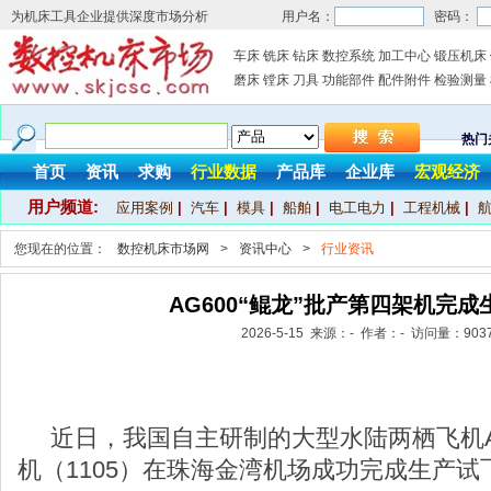
为机床工具企业提供深度市场分析
用户名：
密码：
车床
铣床
钻床
数控系统
加工中心
锻压机床
磨床
镗床
刀具
功能部件
配件附件
检验测量
热门
首页
资讯
求购
行业数据
产品库
企业库
宏观经济
用户频道:
应用案例
|
汽车
|
模具
|
船舶
|
电工电力
|
工程机械
|
您现在的位置：
数控机床市场网
>
资讯中心
>
行业资讯
AG600“鲲龙”批产第四架机完成
2026-5-15 来源：- 作者：- 访问量：
903
近日，我国自主研制的大型水陆两栖飞机AG
机（1105）在珠海金湾机场成功完成生产试