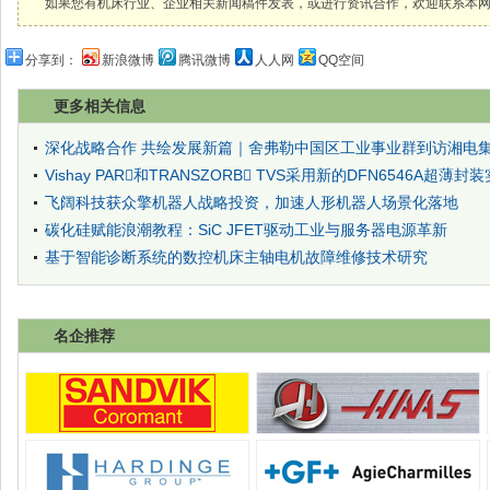
如果您有机床行业、企业相关新闻稿件发表，或进行资讯合作，欢迎联系本网编辑部， 邮箱
分享到：
新浪微博
腾讯微博
人人网
QQ空间
更多相关信息
深化战略合作 共绘发展新篇｜舍弗勒中国区工业事业群到访湘电
Vishay PAR和TRANSZORB TVS采用新的DFN6546A超薄封装
飞阔科技获众擎机器人战略投资，加速人形机器人场景化落地
碳化硅赋能浪潮教程：SiC JFET驱动工业与服务器电源革新
基于智能诊断系统的数控机床主轴电机故障维修技术研究
名企推荐