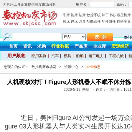
为机床工具企业提供深度市场分析
用户名：
密码：
车床
铣床
钻床
数控系统
加工中心
锻压机床
磨床
镗床
刀具
功能部件
配件附件
检验测量
热门
首页
资讯
求购
行业数据
产品库
企业库
宏观经济
用户频道:
应用案例
|
汽车
|
模具
|
船舶
|
电工电力
|
工程机械
|
您现在的位置：
数控机床市场网
>
资讯中心
>
企业动态
人机硬核对打！Figure人形机器人不眠不休分
2026-5-19 来源：- 作者：- 访问量：
1021
近日，美国Figure AI公司发起一场万众
gure 03人形机器人与人类实习生展开长达