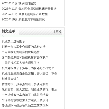
2025年11月 轴承出口情况
2025年11月 分地区金属切削机床产量数据
2025年11月 金属切削机床产量数据
2025年10月 新能源汽车销量情况
博文选萃
|
更多
机械加工过程图示
判断一台加工中心精度的几种办法
中走丝线切割机床的发展趋势
国产数控系统和数控机床何去何从？
中国的技术工人都去哪里了？
机械老板做了十多年，为何还是小作坊？
机械行业最新自杀性营销，害人害己！不倒
闭才
制造业大逃亡
智能时代，少谈点智造，多谈点制造
现实面前，国人沉默。制造业的腾飞，要从
机床
一文搞懂数控车床加工刀具补偿功能
车床钻孔攻螺纹加工方法及工装设计
传统钻削与螺旋铣孔加工工艺的区别