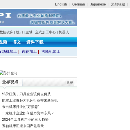
English
|
German
|
Japanese
|
添加收藏
|
数控铣床
|
铣刀
|
主轴
|
立式加工中心
|
机器人
视频
博文
资料下载
发动机加工
|
齿轮加工
|
汽轮机加工
业界视点
|
更多
钨价狂飙，刀具企业该何去何从
航空工业崛起为机床行业带来新契机
来自机床行业的“好消息”
一家机床企业如何借力资本东风？
2024年工具机产业的三大趋势
五轴机床正迎来国产化春天