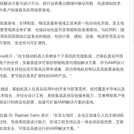
系统解决方案与设计方法。研讨会将重点围绕AI驱动导航、先进感知技术、
力客户加速真实应用场景落地。
加速落地，全球制造、物流及服务领域正迎来新一轮自动化升级。亚太地
主要受电商业务扩展、仓储自动化提升及智能制造发展驱动。与此同时，随
在系统层面面临日益复杂的挑战，包括计算、感知、连接、电源管理及运动
可靠性、安全性与可扩展性。
how表示："自主移动机器人依赖多个子系统的无缝集成，才能在真实环境
电子的合作，安森美提供可靠的智能电源与感知解决方案，作为AMR设计
方共同支持包括高可靠高分辨率成像、高功率电机控制以及高效紧凑电池
性能、更节能且更具扩展性的AMR产品。"
挑战，紧贴机器人在真实应用中的开发与部署需求。依托覆盖半导体以及
泛技术组合，并结合设计工程、系统集成及供应链服务能力，艾睿帮助客户有
期设计到商业化部署，加速可扩展AMR解决方案的落地。
. Raphael Salmi 表示："在亚太地区，企业正加速引入自主移动机
活性。凭借系统级设计能力、区域工程支持以及一体化供应链优势，艾睿
实现安全、可靠且高效运行的AMR解决方案。"