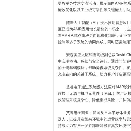
曼谷举办技术交流活动，展示面向AMR的
能效优化以及工业级可靠性等关键能力，助
随着人工智能（AI）技术推动智慧应用
区已成为AMR应用增长最快的市场之一，
着AMR从试点阶段走向规模化部署，企业
控制等多子系统的协同集成，同时还需兼顾
安森美亚太区销售高级副总裁David C
中实现移动、感知与安全运行。通过与艾睿
的关键基础模块，帮助降低系统复杂性。双
充电在内的关键子系统，助力客户打造更高
艾睿电子通过系统级方法应对AMR设计
连接、无源与机电元器件（IP&E）的广
效管理系统复杂性、降低集成风险，并从前
艾睿电子南亚、韩国及日本半导体业务总裁 Dr
器人，以提升在复杂环境中的运营效率与灵
持续助力客户开发并部署能够在真实环境中