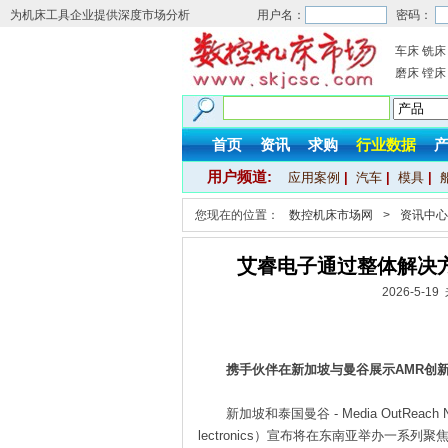
为机床工具企业提供深度市场分析
用户名：
密码：
车床
铣床
磨床
镗床
首页
资讯
求购
行业数据
用户频道:
应用案例
|
汽车
|
模具
|
您现在的位置：
数控机床市场网
>
资讯中心
艾睿电子通过整体解决
2026-5-
携手伙伴在新加坡与曼谷展示AMR创
新加坡和泰国曼谷 - Media OutReach N
lectronics）宣布将在东南亚举办一