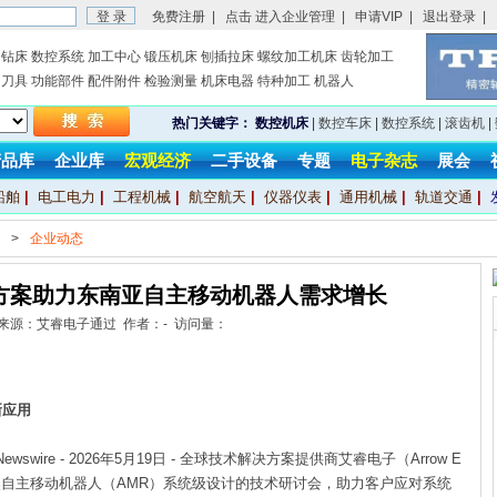
免费注册
|
点击 进入企业管理
|
申请VIP
|
退出登录
|
钻床
数控系统
加工中心
锻压机床
刨插拉床
螺纹加工机床
齿轮加工
刀具
功能部件
配件附件
检验测量
机床电器
特种加工
机器人
热门关键字：
数控机床
|
数控车床
|
数控系统
|
滚齿机
|
产品库
企业库
宏观经济
二手设备
专题
电子杂志
展会
船舶
|
电工电力
|
工程机械
|
航空航天
|
仪器仪表
|
通用机械
|
轨道交通
|
>
企业动态
方案助力东南亚自主移动机器人需求增长
19 来源：艾睿电子通过 作者：- 访问量：
新应用
ewswire - 2026年5月19日 - 全球技术解决方案提供商艾睿电子（Arrow E
系列聚焦自主移动机器人（AMR）系统级设计的技术研讨会，助力客户应对系统