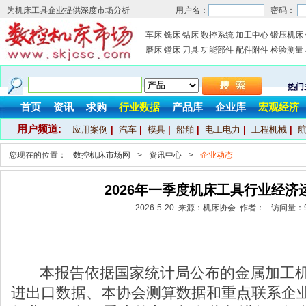
为机床工具企业提供深度市场分析
用户名：
密码：
车床
铣床
钻床
数控系统
加工中心
锻压机床
磨床
镗床
刀具
功能部件
配件附件
检验测量
热门
首页
资讯
求购
行业数据
产品库
企业库
宏观经济
用户频道:
应用案例
|
汽车
|
模具
|
船舶
|
电工电力
|
工程机械
|
您现在的位置：
数控机床市场网
>
资讯中心
>
企业动态
2026年一季度机床工具行业经济
2026-5-20 来源：机床协会 作者：- 访问量：
本报告依据国家统计局公布的金属加工机
进出口数据、本协会测算数据和重点联系企