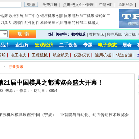
免费注册
|
点击 进入企业管理
|
申请VIP
|
退出登录
|
钻床
数控系统
加工中心
锻压机床
刨插拉床
螺纹加工机床
齿轮加工
刀具
功能部件
配件附件
检验测量
机床电器
特种加工
机器人
热门关键字：
数控机床
|
数控车床
|
数控系统
|
滚齿机
|
产品库
企业库
宏观经济
二手设备
专题
电子杂志
展会
船舶
|
电工电力
|
工程机械
|
航空航天
|
仪器仪表
|
通用机械
|
轨道交通
|
>
行业资讯
第21届中国模具之都博览会盛大开幕！
5-22 来源：- 作者：- 访问量：
8654
(宁波机床模具展)暨中国（宁波）工业智能与自动化、动力传动技术展览会