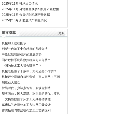
2025年11月 轴承出口情况
2025年11月 分地区金属切削机床产量数据
2025年11月 金属切削机床产量数据
2025年10月 新能源汽车销量情况
博文选萃
|
更多
机械加工过程图示
判断一台加工中心精度的几种办法
中走丝线切割机床的发展趋势
国产数控系统和数控机床何去何从？
中国的技术工人都去哪里了？
机械老板做了十多年，为何还是小作坊？
机械行业最新自杀性营销，害人害己！不倒
闭才
制造业大逃亡
智能时代，少谈点智造，多谈点制造
现实面前，国人沉默。制造业的腾飞，要从
机床
一文搞懂数控车床加工刀具补偿功能
车床钻孔攻螺纹加工方法及工装设计
传统钻削与螺旋铣孔加工工艺的区别