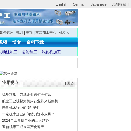
English
|
German
|
Japanese
|
添加收藏
|
数控铣床
|
铣刀
|
主轴
|
立式加工中心
|
机器人
视频
博文
资料下载
发动机加工
|
齿轮加工
|
汽轮机加工
业界视点
|
更多
钨价狂飙，刀具企业该何去何从
航空工业崛起为机床行业带来新契机
来自机床行业的“好消息”
一家机床企业如何借力资本东风？
2024年工具机产业的三大趋势
五轴机床正迎来国产化春天