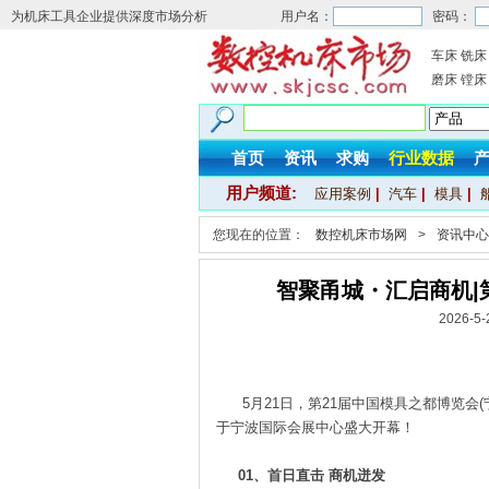
为机床工具企业提供深度市场分析
用户名：
密码：
车床
铣床
磨床
镗床
首页
资讯
求购
行业数据
用户频道:
应用案例
|
汽车
|
模具
|
您现在的位置：
数控机床市场网
>
资讯中心
智聚甬城・汇启商机|
2026-
5月21日，第21届中国模具之都博览会
于宁波国际会展中心盛大开幕！
01、首日直击 商机迸发