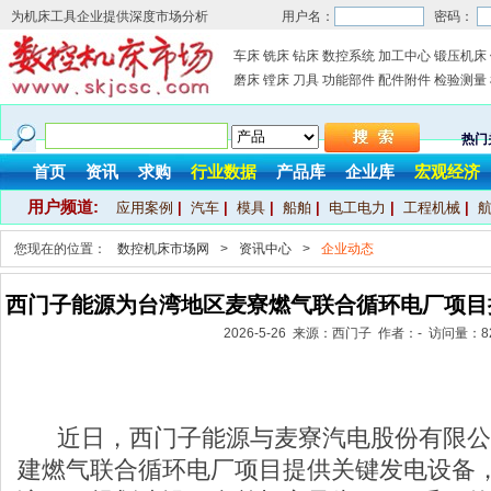
为机床工具企业提供深度市场分析
用户名：
密码：
车床
铣床
钻床
数控系统
加工中心
锻压机床
磨床
镗床
刀具
功能部件
配件附件
检验测量
热门
首页
资讯
求购
行业数据
产品库
企业库
宏观经济
用户频道:
应用案例
|
汽车
|
模具
|
船舶
|
电工电力
|
工程机械
|
您现在的位置：
数控机床市场网
>
资讯中心
>
企业动态
西门子能源为台湾地区麦寮燃气联合循环电厂项目
2026-5-26 来源：西门子 作者：- 访问量：
8
近日，西门子能源与麦寮汽电股份有限公
建燃气联合循环电厂项目提供关键发电设备