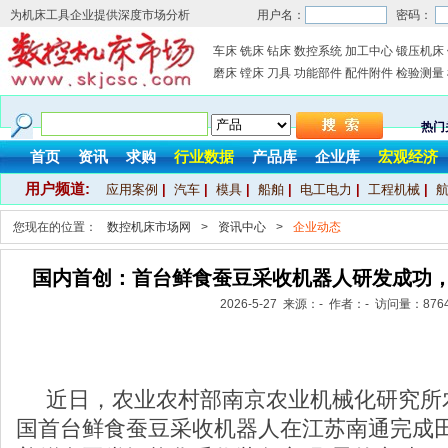
为机床工具企业提供深度市场分析
用户名：
密码：
车床
铣床
钻床
数控系统
加工中心
锻压机床
磨床
镗床
刀具
功能部件
配件附件
检验测量
热门
首页
资讯
求购
行业数据
产品库
企业库
宏观经济
用户频道:
应用案例
|
汽车
|
模具
|
船舶
|
电工电力
|
工程机械
|
您现在的位置：
数控机床市场网
>
资讯中心
>
企业动态
国内首创：首台鲜食蚕豆采收机器人研发成功，
2026-5-27 来源：- 作者：- 访问量：
876
近日，农业农村部南京农业机械化研究所
国首台鲜食蚕豆采收机器人在江苏南通完成