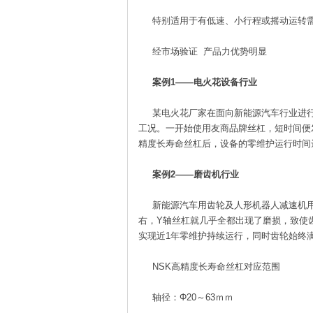
特别适用于有低速、小行程或摇动运转需
经市场验证 产品力优势明显
案例1——电火花设备行业
某电火花厂家在面向新能源汽车行业进行
工况。一开始使用友商品牌丝杠，短时间便
精度长寿命丝杠后，设备的零维护运行时间
案例2——磨齿机行业
新能源汽车用齿轮及人形机器人减速机用
右，Y轴丝杠就几乎全都出现了磨损，致使
实现近1年零维护持续运行，同时齿轮始终
NSK高精度长寿命丝杠对应范围
轴径：Φ20～63ｍｍ