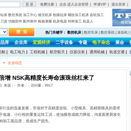
免费注册
|
点击 进入企业管理
|
申请VIP
|
退出登录
|
钻床
数控系统
加工中心
锻压机床
刨插拉床
螺纹加工机床
齿轮加工
刀具
功能部件
配件附件
检验测量
机床电器
特种加工
机器人
热门关键字：
数控机床
|
数控车床
|
数控系统
|
滚齿机
|
产品库
企业库
宏观经济
二手设备
专题
电子杂志
展会
船舶
|
电工电力
|
工程机械
|
航空航天
|
仪器仪表
|
通用机械
|
轨道交通
|
>
企业动态
倍增 NSK高精度长寿命滚珠丝杠来了
6-1 来源：- 作者：- 访问量：
9917
行业的迅速发展，市场对于高精度齿轮、小型模具、高精密模具的需求
于低速、小行程的重复运转工况，使油膜形成能力降低，沟道面更易发生
响加工面品质，造成生产损失。