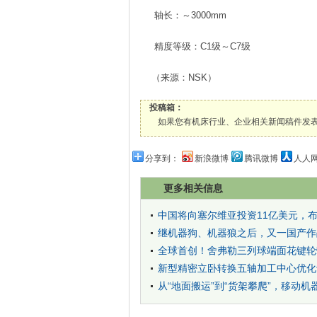
轴长：～3000mm
精度等级：C1级～C7级
（来源：NSK）
投稿箱：
如果您有机床行业、企业相关新闻稿件发表，或进行资
分享到：
新浪微博
腾讯微博
人人
更多相关信息
中国将向塞尔维亚投资11亿美元，
继机器狗、机器狼之后，又一国产作
全球首创！舍弗勒三列球端面花键轮
新型精密立卧转换五轴加工中心优化
从“地面搬运”到“货架攀爬”，移动机