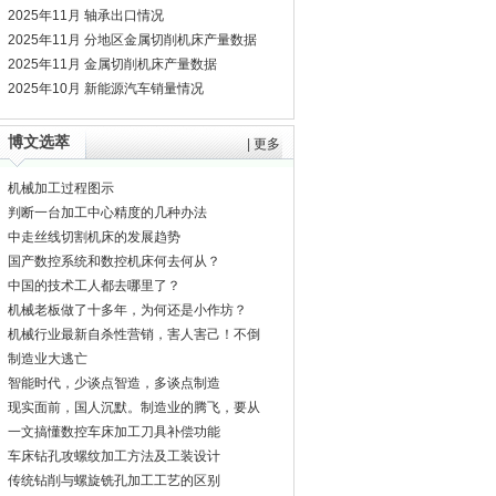
2025年11月 轴承出口情况
2025年11月 分地区金属切削机床产量数据
2025年11月 金属切削机床产量数据
2025年10月 新能源汽车销量情况
博文选萃
|
更多
机械加工过程图示
判断一台加工中心精度的几种办法
中走丝线切割机床的发展趋势
国产数控系统和数控机床何去何从？
中国的技术工人都去哪里了？
机械老板做了十多年，为何还是小作坊？
机械行业最新自杀性营销，害人害己！不倒
闭才
制造业大逃亡
智能时代，少谈点智造，多谈点制造
现实面前，国人沉默。制造业的腾飞，要从
机床
一文搞懂数控车床加工刀具补偿功能
车床钻孔攻螺纹加工方法及工装设计
传统钻削与螺旋铣孔加工工艺的区别