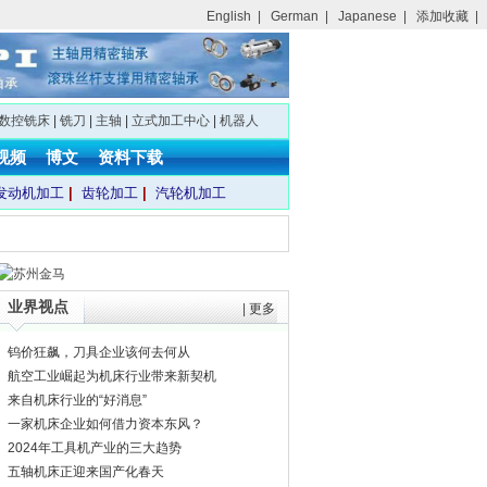
English
|
German
|
Japanese
|
添加收藏
|
数控铣床
|
铣刀
|
主轴
|
立式加工中心
|
机器人
视频
博文
资料下载
发动机加工
|
齿轮加工
|
汽轮机加工
业界视点
|
更多
钨价狂飙，刀具企业该何去何从
航空工业崛起为机床行业带来新契机
来自机床行业的“好消息”
一家机床企业如何借力资本东风？
2024年工具机产业的三大趋势
五轴机床正迎来国产化春天