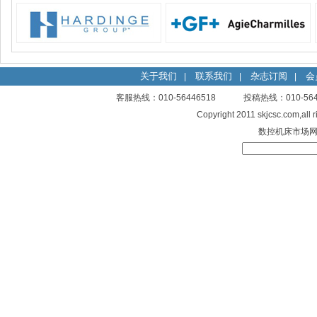
关于我们
联系我们
杂志订阅
会
|
|
|
客服热线：010-56446518 投稿热线：010-
Copyright 2011 skjcsc.com,al
数控机床市场