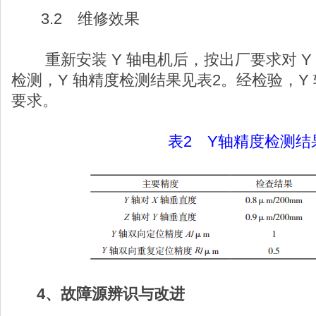
3.2 维修效果
重新安装 Y 轴电机后，按出厂要求对 Y
检测，Y 轴精度检测结果见表2。经检验，Y
要求。
表2 Y轴精度检测结
4、故障源辨识与改进