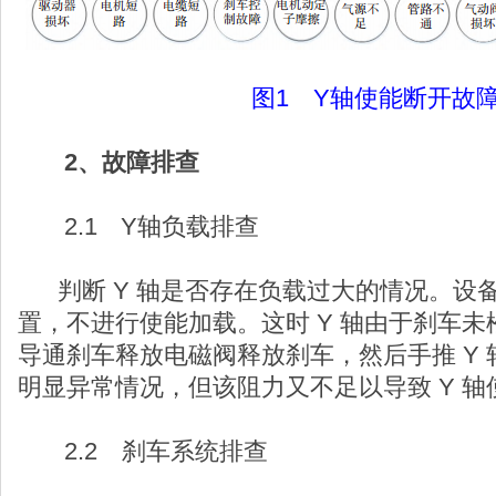
图1 Y轴使能断开故
2、故障排查
2.1 Y轴负载排查
判断 Y 轴是否存在负载过大的情况。设
置，不进行使能加载。这时 Y 轴由于刹车
导通刹车释放电磁阀释放刹车，然后手推 Y
明显异常情况，但该阻力又不足以导致 Y 轴
2.2 刹车系统排查