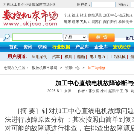
为机床工具企业提供深度市场分析
用户名：
密码：
车床
铣床
钻床
数控系统
加工中心
锻压机床
磨床
镗床
刀具
功能部件
配件附件
检验测量
热门
首页
资讯
求购
行业数据
产品库
企业库
宏观经济
用户频道:
应用案例
|
汽车
|
模具
|
船舶
|
电工电力
|
工程机械
|
您现在的位置：
数控机床市场网
>
资讯中心
>
加工与维修
加工中心直线电机故障诊断与
2026-6-1 来源：- 作者：张永富 徐冲 赵鹏宁 王 伟
［摘 要］针对加工中心直线电机故障问题
法进行故障原因分析 ；其次按照由简单到复
对可能的故障源进行排查，在排查出故障源