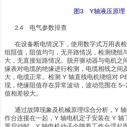
图3 Y轴液压原理
2.4 电气参数排查
在设备断电情况下，使用数字式万用表检测
组阻值，阻值均匀，无开路情况，检测绕组与
大，无直接短路情况。脱开驱动器与电机之
缘表对电缆的绝缘进行检测，电缆相线之间及每
大，电缆正常。检测 Y 轴直线电机绕组对 P
现，绝缘阻值存在异常波动，波动范围在 5~
值相差较大。
通过故障现象及机械原理综合分析，Y 轴
作台连接在一起，Y 轴电机定子安装在 Y 
置启动时，Y 轴电机动子会随着工作台浮起而