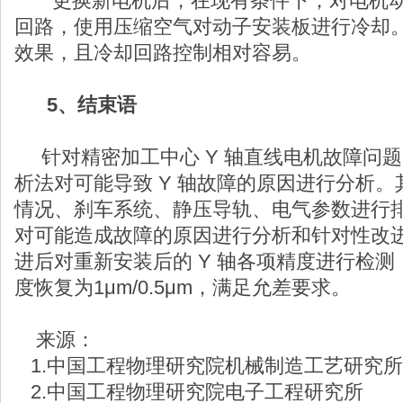
更换新电机后，在现有条件下，对电机动
回路，使用压缩空气对动子安装板进行冷却
效果，且冷却回路控制相对容易。
5、结束语
针对精密加工中心 Y 轴直线电机故障问
析法对可能导致 Y 轴故障的原因进行分析。其
情况、刹车系统、静压导轨、电气参数进行
对可能造成故障的原因进行分析和针对性改
进后对重新安装后的 Y 轴各项精度进行检测，
度恢复为1μm/0.5μm，满足允差要求。
来源：
1.中国工程物理研究院机械制造工艺研究
2.中国工程物理研究院电子工程研究所