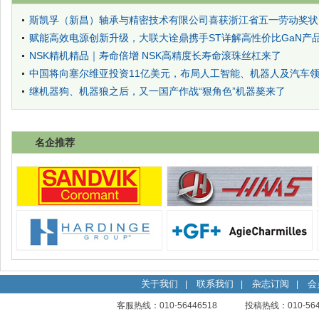
斯凯孚（新昌）轴承与精密技术有限公司喜获浙江省五一劳动奖状
赋能高效电源创新升级，大联大诠鼎携手ST详解高性价比GaN产
NSK精机精品｜寿命倍增 NSK高精度长寿命滚珠丝杠来了
中国将向塞尔维亚投资11亿美元，布局人工智能、机器人及汽车
继机器狗、机器狼之后，又一国产作战“狠角色”机器獒来了
名企推荐
关于我们
联系我们
杂志订阅
会
|
|
|
客服热线：010-56446518 投稿热线：010-