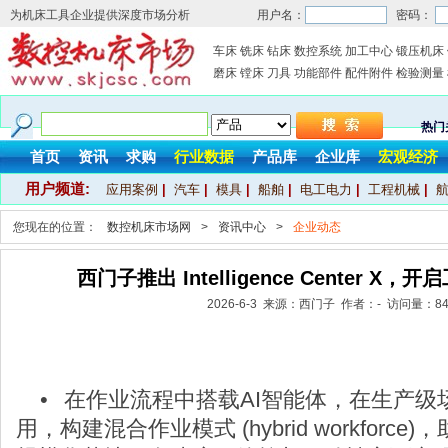
为机床工具企业提供深度市场分析
用户名：
密码：
车床
铣床
钻床
数控系统
加工中心
锻压机床
磨床
镗床
刀具
功能部件
配件附件
检验测量
热门
首页
资讯
求购
行业数据
产品库
企业库
宏观经济
用户频道:
应用案例
|
汽车
|
模具
|
船舶
|
电工电力
|
工程机械
|
您现在的位置：
数控机床市场网
>
资讯中心
>
企业动态
西门子推出 Intelligence Center X，
2026-6-3 来源：西门子 作者：- 访问量：
8
•
在作业流程中搭载AI智能体，在生产级
用，构建混合作业模式 (hybrid workfor