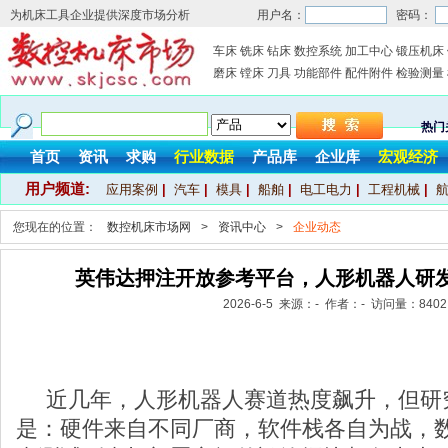
为机床工具企业提供深度市场分析
用户名：
密码：
车床
铣床
钻床
数控系统
加工中心
锻压机床
磨床
镗床
刀具
功能部件
配件附件
检验测量
热门
首页
资讯
求购
行业数据
产品库
企业库
宏观经济
用户频道:
应用案例
|
汽车
|
模具
|
船舶
|
电工电力
|
工程机械
|
您现在的位置：
数控机床市场网
>
资讯中心
>
企业动态
英伟达押注开放参考平台，人形机器人研
2026-6-5 来源：- 作者：- 访问量：
8402
近几年，人形机器人赛道热度飙升，但研
是：硬件来自不同厂商，软件栈各自为战，