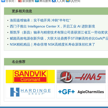
分享到：
新浪微博
腾讯微博
人人网
QQ空间
更多相关信息
洛阳嘉维轴承：实干稳开局 冲刺“半年红”
西门子推出 Intelligence Center X，开启工业 AI 进阶新境
斯凯孚（新昌）轴承与精密技术有限公司喜获浙江省五一劳动奖状
赋能高效电源创新升级，大联大诠鼎携手ST详解高性价比GaN产
NSK精机精品｜寿命倍增 NSK高精度长寿命滚珠丝杠来了
名企推荐