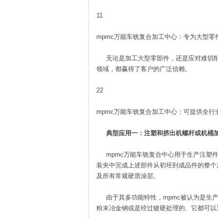
11
mpmc万能车铣复合加工中心：专为大型零
无论是加工大型零部件，还是应对难切削
领域，都赢得了客户的广泛信赖。
22
mpmc万能车铣复合加工中心：可提供全行
典型应用一：注塑和挤出机螺杆或机桶
mpmc万能车铣复合中心用于生产注塑件
装夹中完成上述部件从初坯到成品件的整个加
及所有常规硬质涂层。
由于其多功能特性，mpmc被认为是生产
粉末冶金钢或是经过镀硬处理的、它都可以