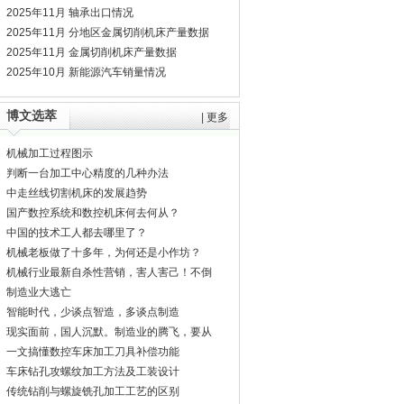
2025年11月 轴承出口情况
2025年11月 分地区金属切削机床产量数据
2025年11月 金属切削机床产量数据
2025年10月 新能源汽车销量情况
博文选萃
|
更多
机械加工过程图示
判断一台加工中心精度的几种办法
中走丝线切割机床的发展趋势
国产数控系统和数控机床何去何从？
中国的技术工人都去哪里了？
机械老板做了十多年，为何还是小作坊？
机械行业最新自杀性营销，害人害己！不倒
闭才
制造业大逃亡
智能时代，少谈点智造，多谈点制造
现实面前，国人沉默。制造业的腾飞，要从
机床
一文搞懂数控车床加工刀具补偿功能
车床钻孔攻螺纹加工方法及工装设计
传统钻削与螺旋铣孔加工工艺的区别