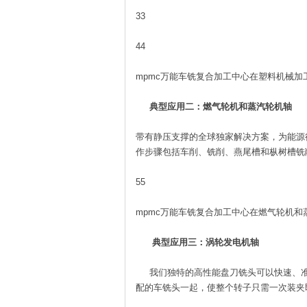
33
44
mpmc万能车铣复合加工中心在塑料机械加
典型应用二：燃气轮机和蒸汽轮机轴
带有静压支撑的全球独家解决方案，为能源
作步骤包括车削、铣削、燕尾槽和枞树槽铣
55
mpmc万能车铣复合加工中心在燃气轮机和
典型应用三：涡轮发电机轴
我们独特的高性能盘刀铣头可以快速、准
配的车铣头一起，使整个转子只需一次装夹