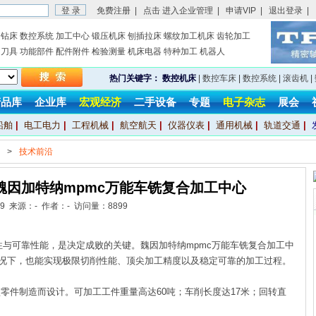
免费注册
|
点击 进入企业管理
|
申请VIP
|
退出登录
|
钻床
数控系统
加工中心
锻压机床
刨插拉床
螺纹加工机床
齿轮加工
刀具
功能部件
配件附件
检验测量
机床电器
特种加工
机器人
热门关键字：
数控机床
|
数控车床
|
数控系统
|
滚齿机
|
产品库
企业库
宏观经济
二手设备
专题
电子杂志
展会
船舶
|
电工电力
|
工程机械
|
航空航天
|
仪器仪表
|
通用机械
|
轨道交通
|
>
技术前沿
魏因加特纳mpmc万能车铣复合加工中心
6-9 来源：- 作者：- 访问量：
8899
可靠性能，是决定成败的关键。魏因加特纳mpmc万能车铣复合加工中
况下，也能实现极限切削性能、顶尖加工精度以及稳定可靠的加工过程。
零件制造而设计。可加工工件重量高达60吨；车削长度达17米；回转直