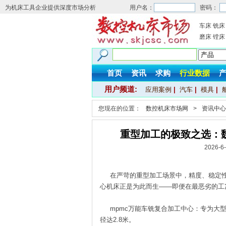
为机床工具企业提供深度市场分析
用户名：
密码：
车床
铣床
磨床
镗床
首页
资讯
求购
行业数据
用户频道:
应用案例
|
汽车
|
模具
|
您现在的位置：
数控机床市场网
>
资讯中心
重型加工的极致之选：
2026-
在严苛的重型加工场景中，精度、稳定性与
心机床正是为此而生——即便在最恶劣的工
mpmc万能车铣复合加工中心：专为大型
径达2.8米。