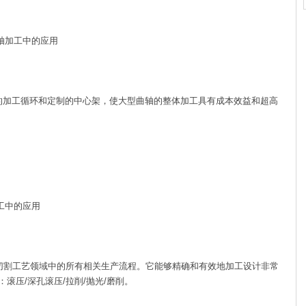
轴加工中的应用
加工循环和定制的中心架，使大型曲轴的整体加工具有成本效益和超高
工中的应用
切割工艺领域中的所有相关生产流程。它能够精确和有效地加工设计非常
滚压/深孔滚压/拉削/抛光/磨削。