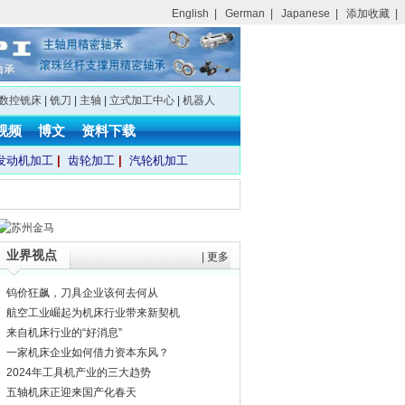
English
|
German
|
Japanese
|
添加收藏
|
数控铣床
|
铣刀
|
主轴
|
立式加工中心
|
机器人
视频
博文
资料下载
发动机加工
|
齿轮加工
|
汽轮机加工
业界视点
|
更多
钨价狂飙，刀具企业该何去何从
航空工业崛起为机床行业带来新契机
来自机床行业的“好消息”
一家机床企业如何借力资本东风？
2024年工具机产业的三大趋势
五轴机床正迎来国产化春天