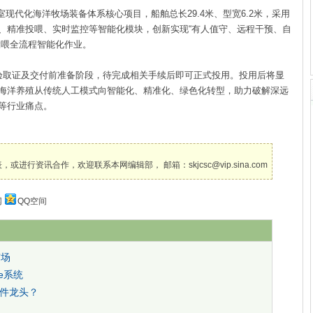
室现代化海洋牧场装备体系核心项目，船舶总长29.4米、型宽6.2米，采用
、精准投喂、实时监控等智能化模块，创新实现“有人值守、远程干预、自
投喂全流程智能化作业。
取证及交付前准备阶段，待完成相关手续后即可正式投用。投用后将显
海洋养殖从传统人工模式向智能化、精准化、绿色化转型，助力破解深远
等行业痛点。
讯合作，欢迎联系本网编辑部， 邮箱：skjcsc@vip.sina.com
网
QQ空间
市场
e系统
件龙头？