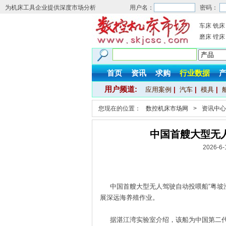
为机床工具企业提供深度市场分析
用户名：
密码：
车床
铣床
磨床
镗床
首页
资讯
求购
行业数据
用户频道:
应用案例
|
汽车
|
模具
|
您现在的位置：
数控机床市场网
>
资讯中心
中国首艘大型无
2026-
中国首艘大型无人驾驶自动投喂船“粤坡渔养
展深远海养殖作业。
据湛江湾实验室介绍，该船为中国第二代