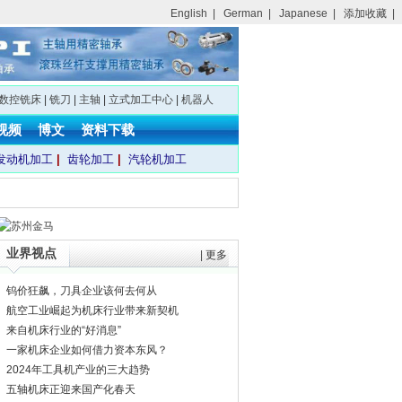
English
|
German
|
Japanese
|
添加收藏
|
数控铣床
|
铣刀
|
主轴
|
立式加工中心
|
机器人
视频
博文
资料下载
发动机加工
|
齿轮加工
|
汽轮机加工
业界视点
|
更多
钨价狂飙，刀具企业该何去何从
航空工业崛起为机床行业带来新契机
来自机床行业的“好消息”
一家机床企业如何借力资本东风？
2024年工具机产业的三大趋势
五轴机床正迎来国产化春天