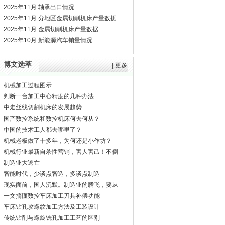
2025年11月 轴承出口情况
2025年11月 分地区金属切削机床产量数据
2025年11月 金属切削机床产量数据
2025年10月 新能源汽车销量情况
博文选萃
|
更多
机械加工过程图示
判断一台加工中心精度的几种办法
中走丝线切割机床的发展趋势
国产数控系统和数控机床何去何从？
中国的技术工人都去哪里了？
机械老板做了十多年，为何还是小作坊？
机械行业最新自杀性营销，害人害己！不倒
闭才
制造业大逃亡
智能时代，少谈点智造，多谈点制造
现实面前，国人沉默。制造业的腾飞，要从
机床
一文搞懂数控车床加工刀具补偿功能
车床钻孔攻螺纹加工方法及工装设计
传统钻削与螺旋铣孔加工工艺的区别