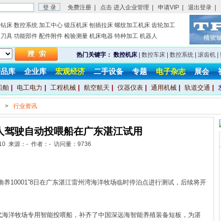
免费注册
|
点击 进入企业管理
|
申请VIP
|
退出登录
|
钻床
数控系统
加工中心
锻压机床
刨插拉床
螺纹加工机床
齿轮加工
刀具
功能部件
配件附件
检验测量
机床电器
特种加工
机器人
热门关键字：
数控机床
|
数控车床
|
数控系统
|
滚齿机
|
产品库
企业库
宏观经济
二手设备
专题
电子杂志
展会
船舶
|
电工电力
|
工程机械
|
航空航天
|
仪器仪表
|
通用机械
|
轨道交通
|
>
行业资讯
人驾驶自动投喂船在广东湛江试用
6-10 来源：- 作者：- 访问量：
9736
10001”8日在广东湛江雷州湾海洋牧场临时停泊点进行测试，后续将开
海洋牧场专用智能投喂船，补齐了中国深远海智能养殖装备短板，为湛