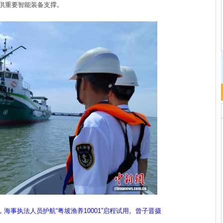
供重要智能装备支撑。
事执法人员护航“粤坡渔养10001”启程试用。曾子晋摄