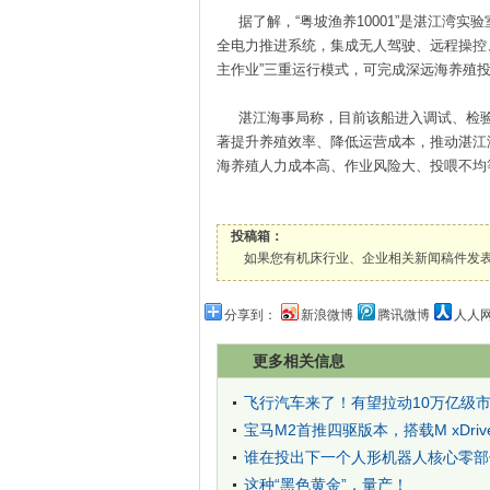
据了解，“粤坡渔养10001”是湛江湾实验
全电力推进系统，集成无人驾驶、远程操控
主作业”三重运行模式，可完成深远海养殖
湛江海事局称，目前该船进入调试、检验
著提升养殖效率、降低运营成本，推动湛江
海养殖人力成本高、作业风险大、投喂不均
投稿箱：
如果您有机床行业、企业相关新闻稿件发表，或进行资
分享到：
新浪微博
腾讯微博
人人
更多相关信息
飞行汽车来了！有望拉动10万亿级
宝马M2首推四驱版本，搭载M xDriv
谁在投出下一个人形机器人核心零部
这种“黑色黄金”，量产！