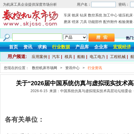
为机床工具企业提供深度市场分析
用户名：
密码：
车床
铣床
钻床
数控系统
加工中心
锻压机床
磨床
镗床
刀具
功能部件
配件附件
检验测量
热门
首页
资讯
求购
行业数据
产品库
企业库
宏观经济
用户频道:
应用案例
|
汽车
|
模具
|
船舶
|
电工电力
|
工程机械
|
您现在的位置：
数控机床市场网
>
资讯中心
>
行业资讯
关于“2026届中国系统仿真与虚拟现实技术
2026-6-15 来源：中国系统仿真与虚拟现实技术高层论坛组委会
各有关单位：