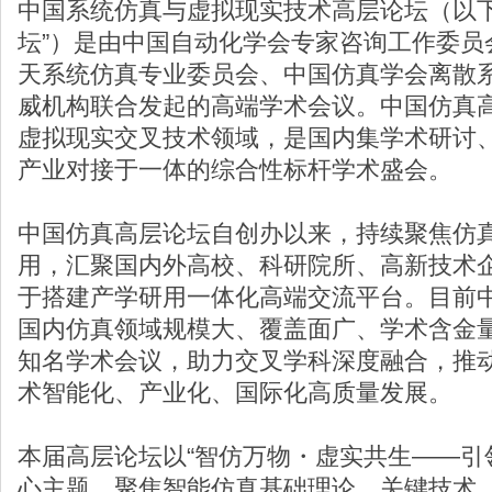
中国系统仿真与虚拟现实技术高层论坛（以下
坛”）是由中国自动化学会专家咨询工作委员
天系统仿真专业委员会、中国仿真学会离散
威机构联合发起的高端学术会议。中国仿真
虚拟现实交叉技术领域，是国内集学术研讨
产业对接于一体的综合性标杆学术盛会。
中国仿真高层论坛自创办以来，持续聚焦仿
用，汇聚国内外高校、科研院所、高新技术
于搭建产学研用一体化高端交流平台。目前
国内仿真领域规模大、覆盖面广、学术含金
知名学术会议，助力交叉学科深度融合，推
术智能化、产业化、国际化高质量发展。
本届高层论坛以“智仿万物・虚实共生——引
心主题，聚焦智能仿真基础理论、关键技术