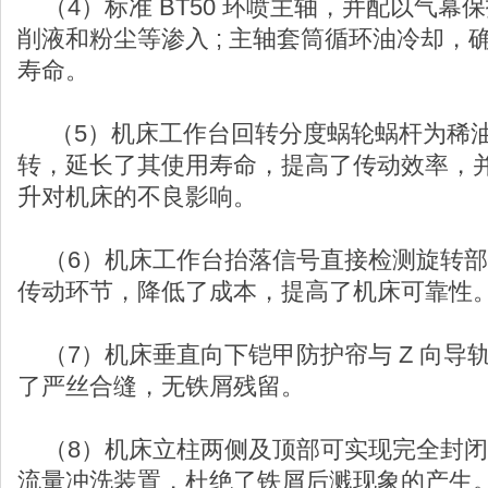
（4）标准 BT50 环喷主轴，并配以气幕
削液和粉尘等渗入 ; 主轴套筒循环油冷却，
寿命。
（5）机床工作台回转分度蜗轮蜗杆为稀油
转，延长了其使用寿命，提高了传动效率，
升对机床的不良影响。
（6）机床工作台抬落信号直接检测旋转部
传动环节，降低了成本，提高了机床可靠性
（7）机床垂直向下铠甲防护帘与 Z 向导
了严丝合缝，无铁屑残留。
（8）机床立柱两侧及顶部可实现完全封闭
流量冲洗装置，杜绝了铁屑后溅现象的产生