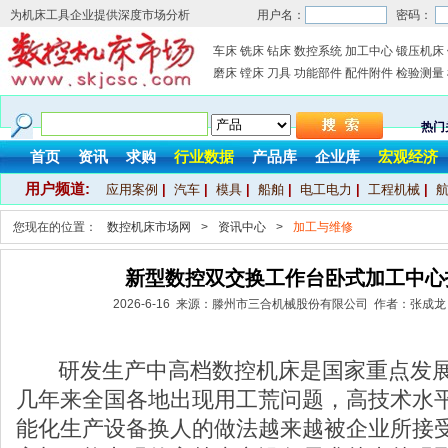
为机床工具企业提供深度市场分析
用户名：
密码：
车床
铣床
钻床
数控系统
加工中心
锻压机床
磨床
镗床
刀具
功能部件
配件附件
检验测量
热门
首页
资讯
求购
行业数据
产品库
企业库
宏观经济
用户频道:
应用案例
|
汽车
|
模具
|
船舶
|
电工电力
|
工程机械
|
您现在的位置：
数控机床市场网
>
资讯中心
>
加工与维修
新型数控双交换工作台卧式加工中心
2026-6-16 来源：滕州市三合机械股份有限公司 作者：张成龙
研发生产中高档数控机床是国家重点发展
几年来全国各地出现用工荒问题，高技术水
能化生产设备换人的做法越来越被企业所接