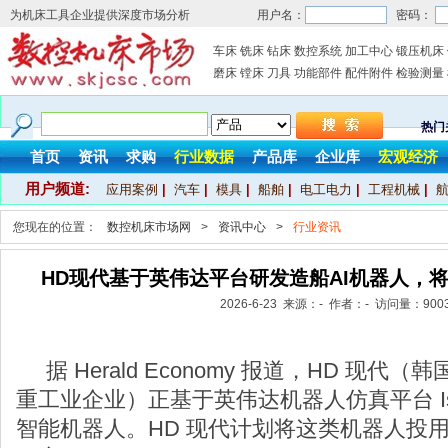
为机床工具企业提供深度市场分析
用户名：
密码：
车床
铣床
钻床
数控系统
加工中心
锻压机床
磨床
镗床
刀具
功能部件
配件附件
检验测量
热门
首页
资讯
求购
行业数据
产品库
企业库
宏观经济
用户频道:
应用案例
|
汽车
|
模具
|
船舶
|
电工电力
|
工程机械
|
您现在的位置：
数控机床市场网
>
资讯中心
>
行业资讯
HD现代基于英伟达平台研发造船AI机器人，
2026-6-23 来源：- 作者：- 访问量：
900
据 Herald Economy 报道，HD 现
重工业企业）正基于英伟达机器人仿真平台 Isa
智能机器人。HD 现代计划将这类机器人投