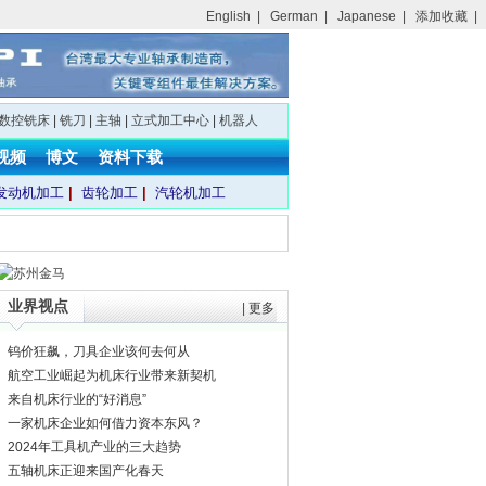
English
|
German
|
Japanese
|
添加收藏
|
数控铣床
|
铣刀
|
主轴
|
立式加工中心
|
机器人
视频
博文
资料下载
发动机加工
|
齿轮加工
|
汽轮机加工
业界视点
|
更多
钨价狂飙，刀具企业该何去何从
航空工业崛起为机床行业带来新契机
来自机床行业的“好消息”
一家机床企业如何借力资本东风？
2024年工具机产业的三大趋势
五轴机床正迎来国产化春天