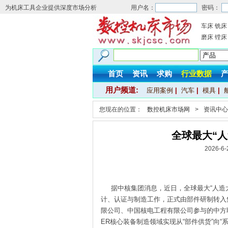
为机床工具企业提供深度市场分析
用户名：
密码：
车床
铣床
磨床
镗床
首页
资讯
求购
行业数据
用户频道:
应用案例
|
汽车
|
模具
|
您现在的位置：
数控机床市场网
>
资讯中心
全球最大“
2026-
据中核集团消息，近日，全球最大“人造太
计、认证与制造工作，正式由部件研制转入
限公司、中国核电工程有限公司参与的中方
ER核心装备制造领域实现从“部件供货”向“