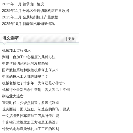
2025年11月 轴承出口情况
2025年11月 分地区金属切削机床产量数据
2025年11月 金属切削机床产量数据
2025年10月 新能源汽车销量情况
博文选萃
|
更多
机械加工过程图示
判断一台加工中心精度的几种办法
中走丝线切割机床的发展趋势
国产数控系统和数控机床何去何从？
中国的技术工人都去哪里了？
机械老板做了十多年，为何还是小作坊？
机械行业最新自杀性营销，害人害己！不倒
闭才
制造业大逃亡
智能时代，少谈点智造，多谈点制造
现实面前，国人沉默。制造业的腾飞，要从
机床
一文搞懂数控车床加工刀具补偿功能
车床钻孔攻螺纹加工方法及工装设计
传统钻削与螺旋铣孔加工工艺的区别