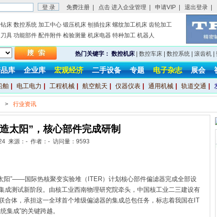
免费注册
|
点击 进入企业管理
|
申请VIP
|
退出登录
|
钻床
数控系统
加工中心
锻压机床
刨插拉床
螺纹加工机床
齿轮加工
刀具
功能部件
配件附件
检验测量
机床电器
特种加工
机器人
热门关键字：
数控机床
|
数控车床
|
数控系统
|
滚齿机
|
产品库
企业库
宏观经济
二手设备
专题
电子杂志
展会
船舶
|
电工电力
|
工程机械
|
航空航天
|
仪器仪表
|
通用机械
|
轨道交通
|
>
行业资讯
人造太阳”，核心部件完成研制
6-24 来源：- 作者：- 访问量：
9593
阳”——国际热核聚变实验堆（ITER）计划核心部件偏滤器完成全部设
集成测试新阶段。由核工业西南物理研究院牵头，中国核工业二三建设有
联合体，承担这一全球首个堆级偏滤器的集成总包任务，标志着我国在IT
系统集成”的关键跨越。