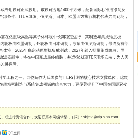
成专用设施正式投用。该设施占地1400平方米，配备国际标准洁净间及
全部条件。ITER组织、俄罗斯、日本、欧盟四方执行机构代表共同到场，
滤器需在亿度级高温等离子体环境中长期稳定运行，其制造与集成难度极
体及内靶板由欧盟研制，外靶板由日本研制，穹顶由俄罗斯研制，最终所有部
体将于2026年底启动原型机集成测试，2027年转入批量集成阶段。届
偏滤器部件，将在中国完成最终组装，并运往法国ITER现场安装，为人类
供关键保障。
科学工程之一。西物院作为我国参与ITER计划的核心技术支撑单位，此次
在超精密制造与系统集成领域的综合实力，更显著提升了中国在国际聚变
讯合作，欢迎联系本网编辑部， 邮箱：skjcsc@vip.sina.com
网
QQ空间