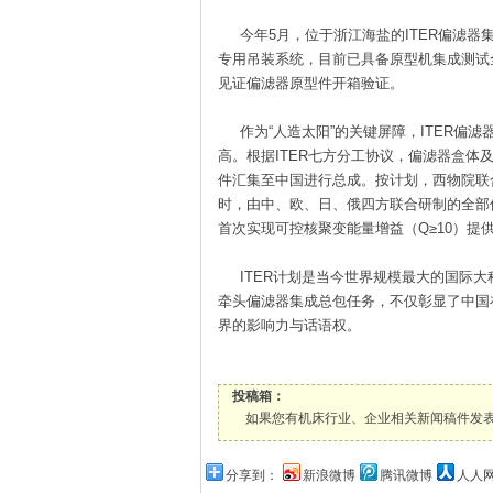
今年5月，位于浙江海盐的ITER偏滤器集
专用吊装系统，目前已具备原型机集成测试
见证偏滤器原型件开箱验证。
作为“人造太阳”的关键屏障，ITER偏
高。根据ITER七方分工协议，偏滤器盒
件汇集至中国进行总成。按计划，西物院联合
时，由中、欧、日、俄四方联合研制的全部
首次实现可控核聚变能量增益（Q≥10）提
ITER计划是当今世界规模最大的国际大
牵头偏滤器集成总包任务，不仅彰显了中国
界的影响力与话语权。
投稿箱：
如果您有机床行业、企业相关新闻稿件发表，或进行资
分享到：
新浪微博
腾讯微博
人人