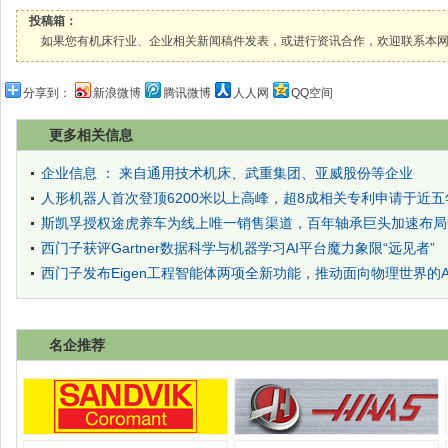
投稿箱：
如果您有机床行业、企业相关新闻稿件发表，或进行资讯合作，欢迎联系本网编辑部， 邮箱
分享到：
新浪微博
腾讯微博
人人网
QQ空间
更多相关信息
企业信息 ： 来自通用技术机床、武重集团、亚威股份等企业
人形机器人首次登顶6200米以上高峰，超8成相关专利申请于近五
斯凯孚授权途虎养车为线上唯一销售渠道，百年轴承巨头加速布局
西门子获评Gartner数据科学与机器学习AI平台魔力象限“远见者”
西门子发布Eigen工程智能体两项全新功能，推动面向物理世界的A
名企推荐