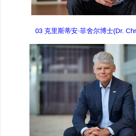
03 克里斯蒂安·菲舍尔博士(Dr. Christi