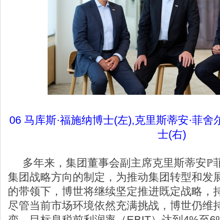
06 马库斯·福施纳博士(左),克里斯蒂安·菲舍
士(右)
多年来，集团董事会副主席克里斯蒂安ℙ
集团战略方向的制定，为推动集团转型和发
的带领下，博世将继续坚定推进既定战略，
尽管当前市场环境依然充满挑战，博世仍维持
变，目标息税前利润率（EBIT）达到4%至