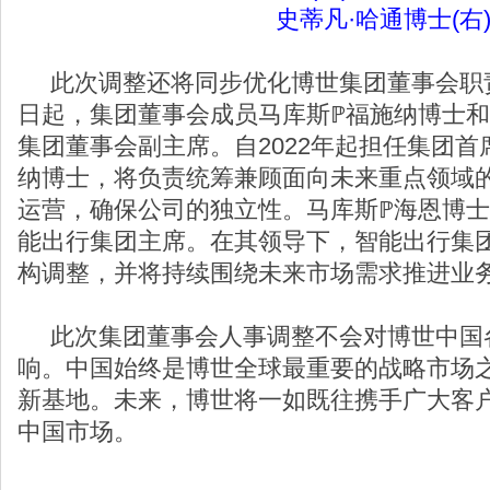
史蒂凡·哈通博士(右
此次调整还将同步优化博世集团董事会职责分
日起，集团董事会成员马库斯ℙ福施纳博士和
集团董事会副主席。自2022年起担任集团首
纳博士，将负责统筹兼顾面向未来重点领域
运营，确保公司的独立性。马库斯ℙ海恩博士自
能出行集团主席。在其领导下，智能出行集
构调整，并将持续围绕未来市场需求推进业
此次集团董事会人事调整不会对博世中国
响。中国始终是博世全球最重要的战略市场
新基地。未来，博世将一如既往携手广大客
中国市场。