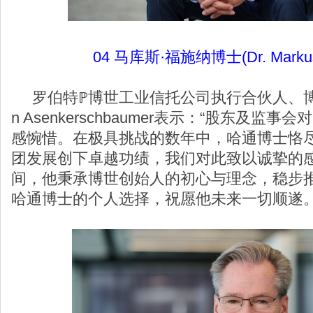
04 马库斯·福施纳博士(Dr. Markus 
罗伯特ℙ博世工业信托公司执行合伙人、博世
n Asenkerschbaumer表示：“股东及
感惋惜。在极具挑战的数年中，哈通博士恪
团发展创下卓越功绩，我们对此致以诚挚的
间，他秉承博世创始人的初心与理念，稳步
哈通博士的个人选择，祝愿他未来一切顺遂。