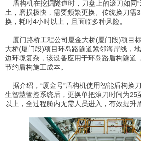
盾构机在挖掘隧道时，刀盘上的滚刀如同“
土，磨损极快，需要频繁更换。传统换刀需
换，耗时4小时以上，且面临多种风险。
厦门路桥工程公司厦金大桥(厦门段)项目
大桥(厦门段)项目环岛路隧道紧邻海岸线，
边环境复杂，该设备应用于环岛路盾构隧道
节约盾构施工成本。
据介绍，“厦金号”盾构机使用智能盾构换
生智慧管控系统后，更换单把滚刀时间为25至
以上，全过程舱内无需人员进入，有效提升