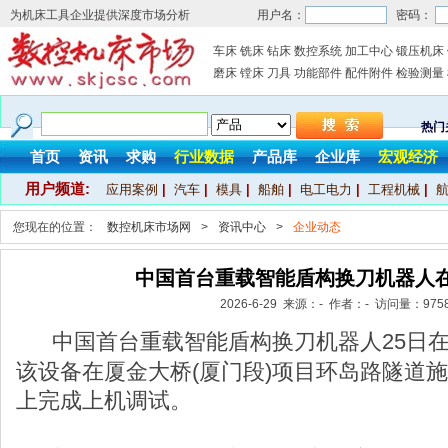
为机床工具企业提供深度市场分析
用户名：
密码：
车床
铣床
钻床
数控系统
加工中心
锻压机床
磨床
镗床
刀具
功能部件
配件附件
检验测量
热门
首页
资讯
求购
行业数据
产品库
企业库
宏观经济
用户频道:
应用案例
|
汽车
|
模具
|
船舶
|
电工电力
|
工程机械
|
您现在的位置：
数控机床市场网
>
资讯中心
>
企业动态
中国首台重载智能盾构换刀机器人
2026-6-29 来源：- 作者：- 访问量：
975
中国首台重载智能盾构换刀机器人25日
该设备在厦金大桥(厦门段)项目环岛路隧道施
上完成上机调试。