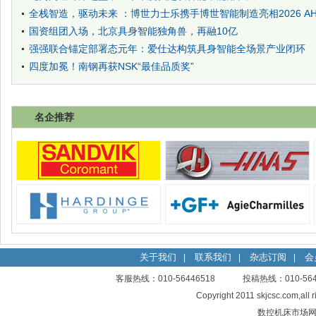
全栈智造，驱动未来 ：博世力士乐携手博世智能制造亮相2026 AH
国资组团入场，北京具身智能独角兽，再融10亿
强强联合锚定部署态元年：爱仕达构筑具身智能全场景产业闭环
四度加冕！南钢再获NSK“最佳品质奖”
名企推荐
关于我们
联系我们
杂志订阅
会
|
|
|
客服热线：010-56446518 投稿热线：010-
Copyright 2011 skjcsc.com,al
数控机床市场