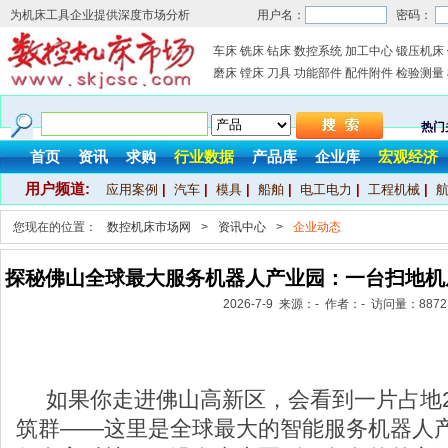
为机床工具企业提供深度市场分析
用户名：
密码：
车床
铣床
钻床
数控系统
加工中心
锻压机床
磨床
镗床
刀具
功能部件
配件附件
检验测量
热门
首页
资讯
求购
行业数据
产品库
企业库
宏观经济
用户频道:
应用案例
|
汽车
|
模具
|
船舶
|
电工电力
|
工程机械
|
您现在的位置：
数控机床市场网
>
资讯中心
>
企业动态
探秘佛山全球最大服务机器人产业园：一台扫地机
2026-7-9 来源：- 作者：- 访问量：
8872
如果你走进佛山高新区，会看到一片占地26
筑群——这里是全球最大的智能服务机器人