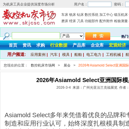
为机床工具企业提供深度市场分析
用户名：
密码：
车床
铣床
钻床
数控系统
加工中心
锻压机床
磨床
镗床
刀具
功能部件
配件附件
检验测量
热门
首页
资讯
求购
行业数据
产品库
企业库
宏观经济
用户频道:
应用案例
|
汽车
|
模具
|
船舶
|
电工电力
|
工程机械
|
您现在的位置：
数控机床市场网
>
展会
>
2026年Asiamold Select亚
2026年Asiamold Select亚洲国
2026-3-4 来源：广州光亚法兰克福展览 作者
Asiamold Select多年来凭借着优良的
制造和应用行业认可，始终深度扎根模具制