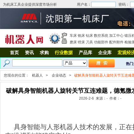
为机床工具企业提供深度市场分析
用户名：
密码：
车床
铣床
钻床
数控系统
加工中心
锻压
磨床
镗床
刀具
功能部件
配件附件
检验
首页
资讯
求购
行业数据
产品库
企业库
宏观经
热门
您现在的位置：
机器人
>
企业动态
>
破解具身智能机器人旋转关节互连难题，
破解具身智能机器人旋转关节互连难题，德氪微发布
2026-2-6 来源：- 作者：-
具身智能与人形机器人技术的发展，正在把